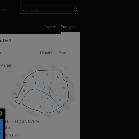
exion
English
Français
ie Dix9
ie
Détails
Plan
 Marais
e des Filles du Calvaire
 Paris
 42 78 91 77