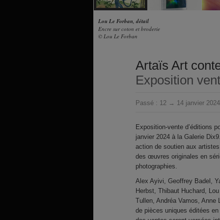
Lou Le Forban, détail
Encre sur coton et broderie
© Lou Le Forban
Artaïs Art con
Exposition ven
Passé :
12 → 14 janvier 2024
Exposition-vente d’éditions p
janvier 2024 à la Galerie Dix9
action de soutien aux artistes
des œuvres originales en série
photographies.
Alex Ayivi, Geoffrey Badel, 
Herbst, Thibaut Huchard, Lo
Tullen, Andréa Vamos, Anne Li
de pièces uniques éditées en