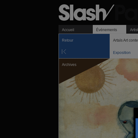
Accueil
Événements
Artis
Retour
Artaïs Art con
Exposition
Archives