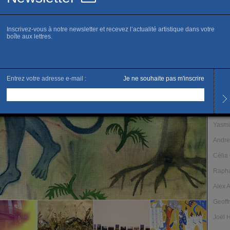
www.g
Fi
Horai
Du ma
Les s
Et su
Les ar
Yasm
Andr
Célia
Raph
Alex A
Geoff
Joël 