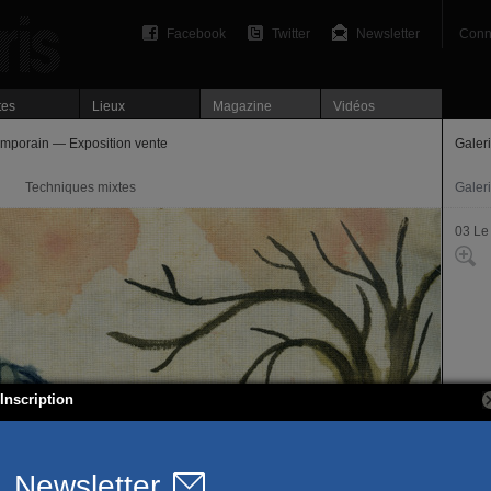
Facebook
Twitter
Newsletter
Conn
tes
Lieux
Magazine
Vidéos
temporain — Exposition vente
Galer
Techniques mixtes
Galer
03 Le
Inscription
19, ru
75003
T. 01