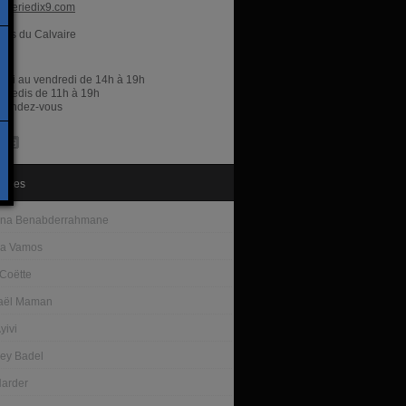
aleriedix9.com
lles du Calvaire
res
rdi au vendredi de 14h à 19h
amedis de 11h à 19h
r rendez-vous
tistes
ina Benabderrahmane
ea Vamos
 Coëtte
aël Maman
yivi
rey Badel
Harder