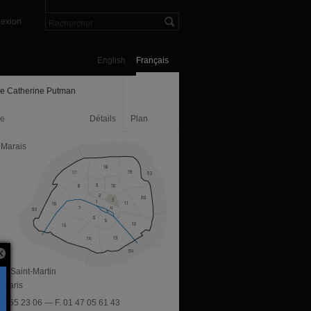
exion
English
Français
ie Catherine Putman
ie
Détails
Plan
 Marais
ue Saint-Martin
 Paris
 45 55 23 06 — F. 01 47 05 61 43