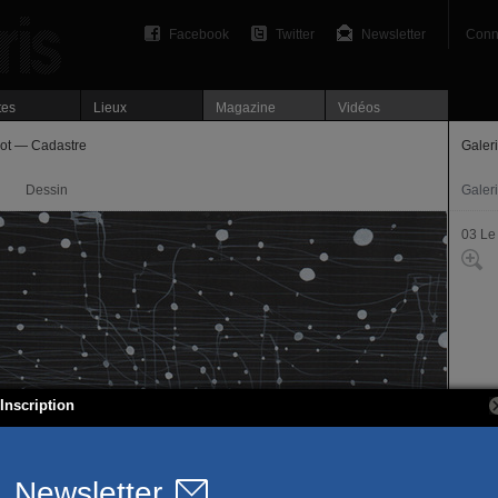
Facebook
Twitter
Newsletter
Conn
tes
Lieux
Magazine
Vidéos
ot — Cadastre
Galer
Dessin
Galer
03 Le
Inscription
230, r
75003
T. 01