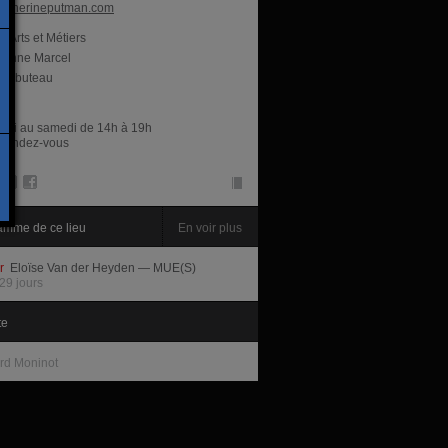
atherineputman.com
Arts et Métiers
tienne Marcel
ambuteau
res
rdi au samedi de 14h à 19h
r rendez-vous
amme de ce lieu
En voir plus
ir
Eloïse Van der Heyden — MUE(S)
29 jours
te
rd Moninot