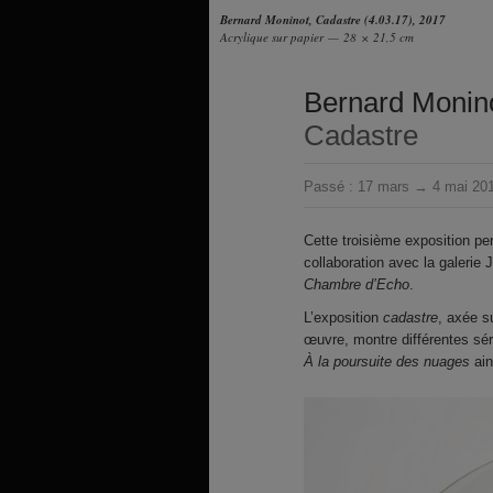
Bernard Moninot, Cadastre (4.03.17), 2017
Acrylique sur papier — 28 × 21,5 cm
Bernard Monin
Cadastre
Passé :
17 mars → 4 mai 20
Cette troisième exposition per
collaboration avec la galerie
Chambre d’Echo
.
L’exposition
cadastre
, axée s
œuvre, montre différentes sér
À la poursuite des nuages
ain