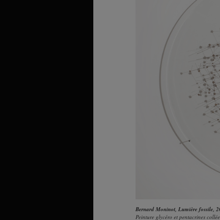
Bernard Moninot,
Lumière fossile
, 
Peinture glycéro et pentacrines coll