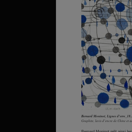
Bernard Moninot,
Lignes d’erre_18.
Graphite, lavis d’encre de Chine et
Bernard Moninot relit ainsi l