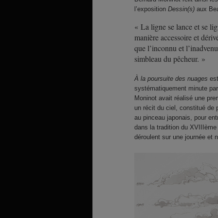
l’exposition
Dessin(s)
aux Bea
« La ligne se lance et se li
manière accessoire et dérivé
que l’inconnu et l’inadvenu 
simbleau du pêcheur. »
À la poursuite des nuages
est
systématiquement minute par 
Moninot avait réalisé une pre
un récit du ciel, constitué d
au pinceau japonais, pour en
dans la tradition du XVIIIèm
déroulent sur une journée et 