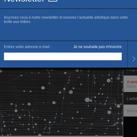
www.c
E
R
Horai
Du ma
Et su
Progr
A ven
Dans 
L’artis
Berna