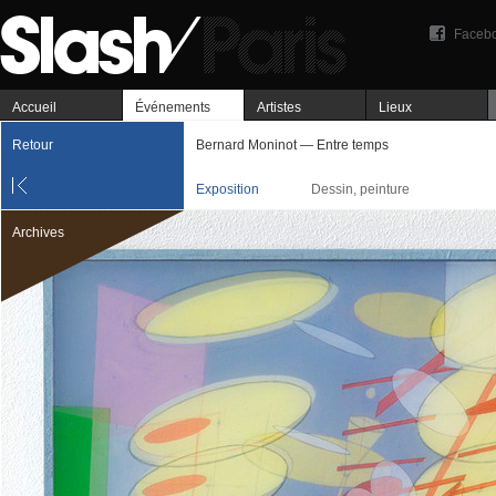
Faceb
Accueil
Événements
Artistes
Lieux
Retour
Bernard Moninot — Entre temps
Exposition
Dessin, peinture
Archives