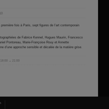
10
a première fois à Paris, sept figures de l’art contemporain
tographiées de Fabrice Kennel, Hugues Maurin, Francesco
aniel Pontoreau, Marie-Françoise Rouy et Annette
 d’une approche sensible et décalée de la matière grise.
0 18:00 → 21:00
s