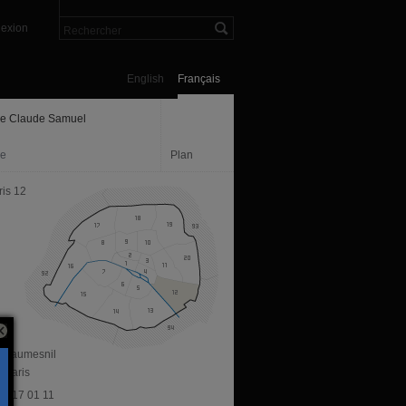
exion
English
Français
ie Claude Samuel
ie
Plan
ris 12
v Daumesnil
 Paris
53 17 01 11