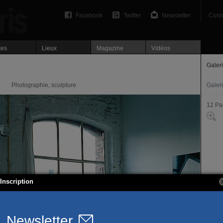
Facebook
Twitter
Newsletter
Conn
tes
Lieux
Magazine
Vidéos
Galer
Photographie, sculpture
Galer
12 Pa
Inscription
69, a
75012
T. 01 