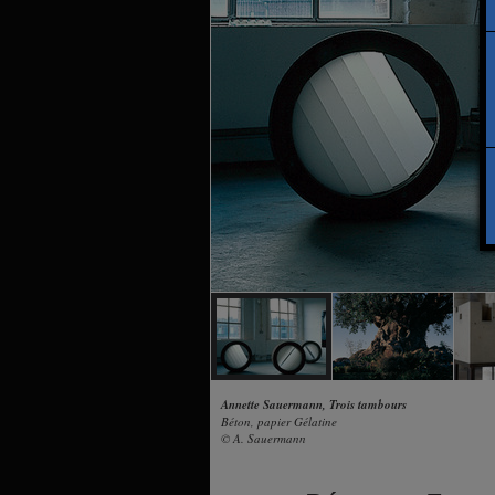
Annette Sauermann, Trois tambours
Béton, papier Gélatine
© A. Sauermann