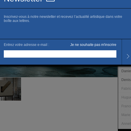
www.c
Horai
Du ma
19h
Les s
Les ar
Danie
Denis
Fabri
Hugue
Franc
Marie
Annet