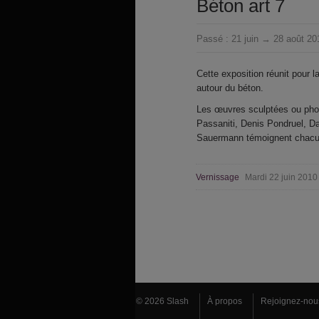
Béton art 7
Passé :
21 juin → 28 août 20
Cette exposition réunit pour l
autour du béton.
Les œuvres sculptées ou pho
Passaniti, Denis Pondruel, D
Sauermann témoignent chacune
Vernissage
Mardi 22 juin 201
© 2026 Slash
À propos
Rejoignez-nou