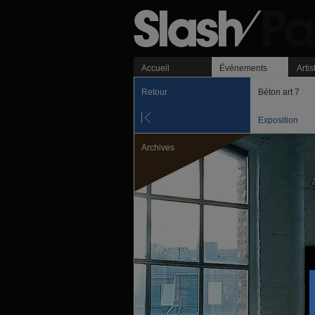
Accueil
Événements
Artis
Retour
Béton art 7
Exposition
Archives