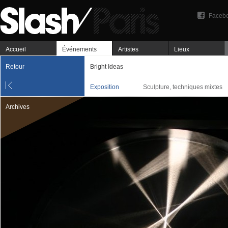
Faceb
Accueil
Événements
Artistes
Lieux
Retour
Bright Ideas
Exposition
Sculpture, techniques mixtes
Archives