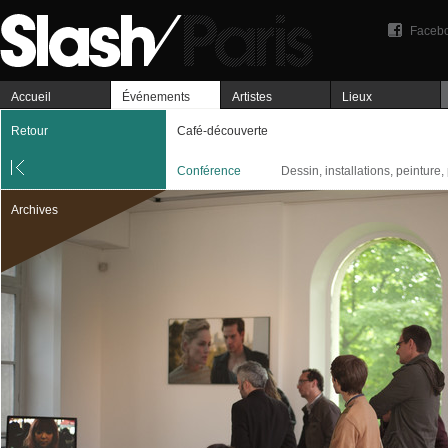
Faceb
Accueil
Événements
Artistes
Lieux
Retour
Café-découverte
Conférence
Dessin, installations, peinture,
Archives