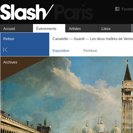
Faceb
Accueil
Événements
Artistes
Lieux
Retour
Canaletto — Guardi — Les deux maîtres de Venis
Exposition
Peinture
Archives