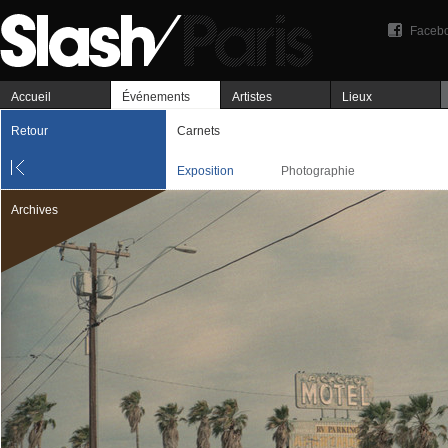
Faceb
Accueil
Événements
Artistes
Lieux
Retour
Carnets
Exposition
Photographie
Archives