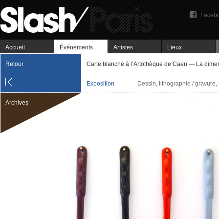
Faceb
Accueil
Événements
Artistes
Lieux
Retour
Carte blanche à l’Artothèque de Caen — La dimen
Exposition
Dessin, lithographie / gravure,
Archives