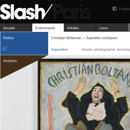
Faceb
Accueil
Événements
Artistes
Lieux
Retour
Christian Boltanski — Saynètes comiques
Exposition
Dessin, photographie, techniq
Archives