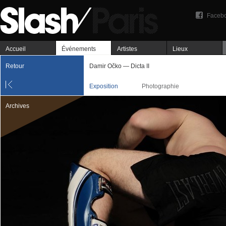
Faceb
Accueil
Événements
Artistes
Lieux
Retour
Damir Očko — Dicta II
Exposition
Photographie
Archives