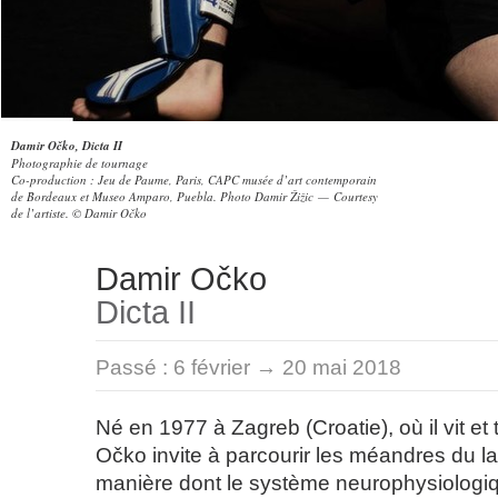
Damir Očko, Dicta II
Photographie de tournage
Co-production : Jeu de Paume, Paris, CAPC musée d’art contemporain
de Bordeaux et Museo Amparo, Puebla. Photo Damir Žižic — Courtesy
de l’artiste. © Damir Očko
Damir Očko
Dicta II
Passé :
6 février → 20 mai 2018
Né en 1977 à Zagreb (Croatie), où il vit et 
Očko invite à parcourir les méandres du l
manière dont le système neurophysiologi