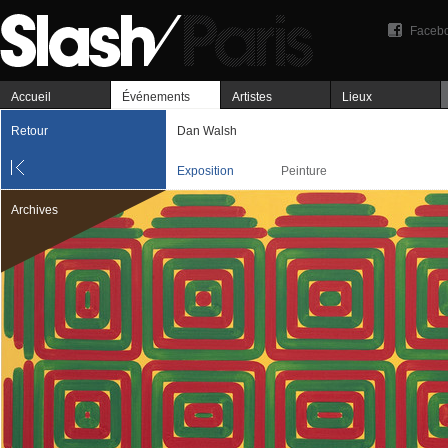
Faceb
Accueil
Événements
Artistes
Lieux
Retour
Dan Walsh
Exposition
Peinture
Archives