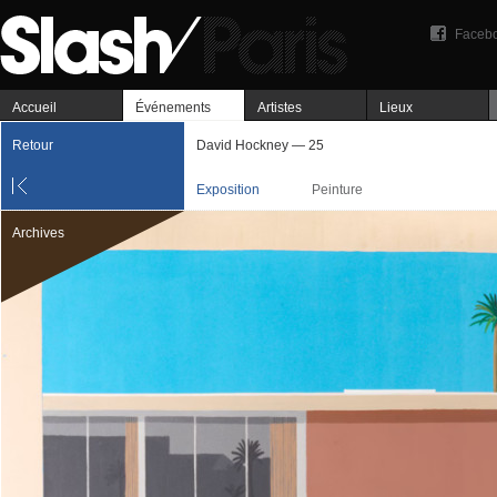
Faceb
Accueil
Événements
Artistes
Lieux
Retour
David Hockney — 25
Exposition
Peinture
Archives