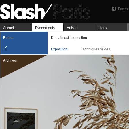
Faceb
Accueil
Événements
Artistes
Lieux
Retour
Demain est la question
Exposition
Techniques mixtes
Archives