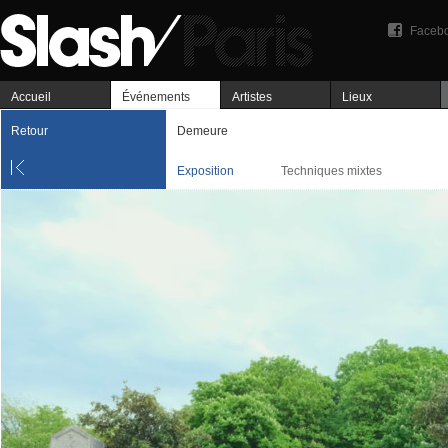
Faceb
Accueil
Événements
Artistes
Lieux
Retour
Demeure
Exposition
Techniques mixtes