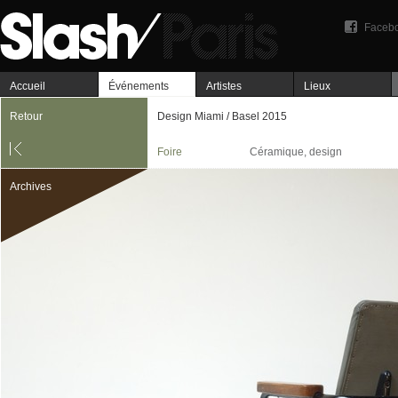
Faceb
Accueil
Événements
Artistes
Lieux
Retour
Design Miami / Basel 2015
Foire
Céramique, design
Archives