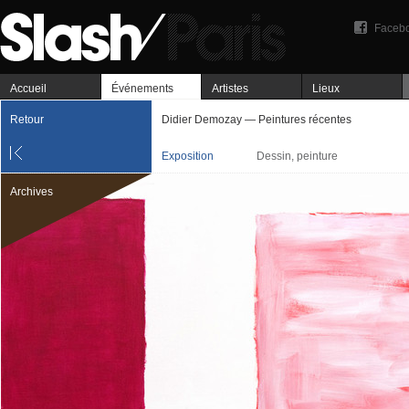
Faceb
Accueil
Événements
Artistes
Lieux
Retour
Didier Demozay — Peintures récentes
Exposition
Dessin, peinture
Archives