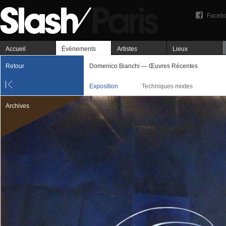
Faceb
Accueil
Événements
Artistes
Lieux
Retour
Domenico Bianchi — Œuvres Récentes
Exposition
Techniques mixtes
Archives