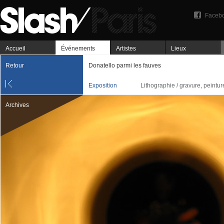
Faceb
Accueil
Événements
Artistes
Lieux
Retour
Donatello parmi les fauves
Exposition
Lithographie / gravure, peintur
Archives