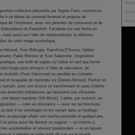
Phili
xposition collective présentée par Xippas Paris, commence
Darre
he à se libérer du sommeil hivernal et propose de
Karis
clique de l’existence, avec ses périodes de croissance et de
e, d’abondance et d’austérité. Focalisée sur une forme en
 — mais aussi sur l’idée de métamorphose, la réflexion
melles de cette image symbolique.
en Almond, Yves Bélorgey, Karishma D’Souza, Valérie
amette, Pablo Reinoso et Yvan Salomone, l’exposition
poétique, une forêt de signes où l’arbre en tant que forme
Cette image peut renvoyer à l’idée de naissance, de
 évolutifs (Yvan Salomone) ou sembler au contraire
roid et incapable de reprendre vie (Darren Almond). Parfois on
s humain, avec son écorce se transformant en peau (Valérie
t ses branches entrelacées qui dessinent une silhouette
 une danse maniérée (Vik Muniz). L’arbre, par moment, se
n opposition — voire en résistance — avec les architectures
) ou bien il les enveloppe en les noyant dans un feuillage
dans un paysage urbain une touche pastorale et quelque peu
Il lui arrive aussi de devenir un support — un chemin à
hes existentielles et souvent paradoxales — et en faisant
s pousse à adopter un autre point de vue sur le monde