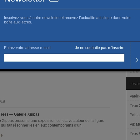
www.x
Sa
Horai
Du ma
Progr
019
A ven
Dans 
Les ar
Valér
019
Yvan
Trees — Galerie Xippas
Pablo
e Xippas présente une exposition collective autour de la figure
Vik M
e qui fait résonner les enjeux contemporains d’un...
Yves 
ue