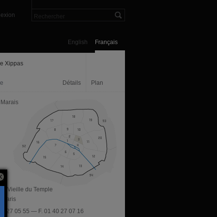
exion
English
Français
ie Xippas
ie
Détails
Plan
 Marais
ue Vieille du Temple
 Paris
 40 27 05 55 — F. 01 40 27 07 16