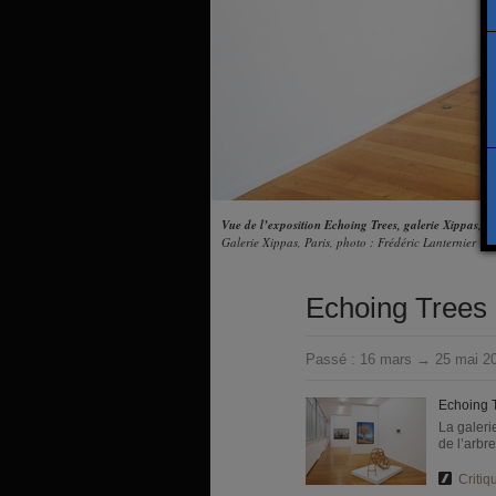
Vue de l’exposition Echoing Trees, galerie Xippas, 2
Galerie Xippas, Paris, photo : Frédéric Lanternier
Echoing Trees
Passé :
16 mars → 25 mai 2
Echoing 
La galeri
de l’arbr
Critiq