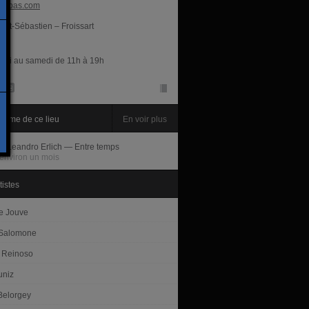
ippas.com
int-Sébastien – Froissart
res
rdi au samedi de 11h à 19h
amme de ce lieu
En voir plus
ir
Leandro Erlich — Entre temps
environ un mois
tistes
ie Jouve
 Salomone
 Reinoso
uniz
Belorgey