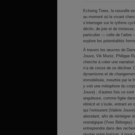
Echoing Trees, la nouvelle e
au moment où le vivant cherc
s’interroger sur le rythme cy
déclin, de joie et de tristess
particulier — celle de l’arbre
explore les potentialités for
À travers les œuvres de Darr
Jouve, Vik Muniz, Philippe R
cherche à créer une narration 
n’a de cesse de se décliner. 
dynamisme et de changements
immobilisée, meurtrie par le f
y voit une métaphore du corp
Jouve) ; d’autres fois ce son
anguleuse, comme figée dans
rétrécit et s’isole, entrant e
qui l’entourent (Valérie Jouve
abondant, afin de réintégrer 
nostalgique (Yves Bélorgey). 
entreprendre dans des recherc
pivoter notre horizon, il nou