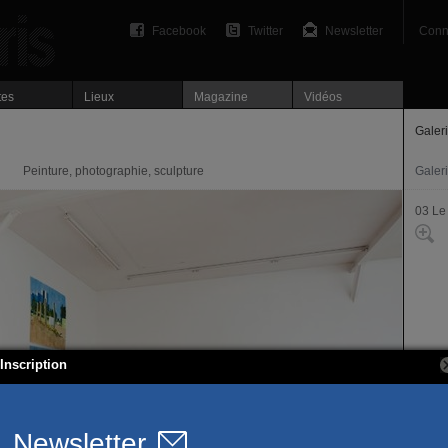
Facebook
Twitter
Newsletter
Conn
tes
Lieux
Magazine
Vidéos
Galer
Peinture, photographie, sculpture
Galer
03 Le
Inscription
108, r
75003
T. 01