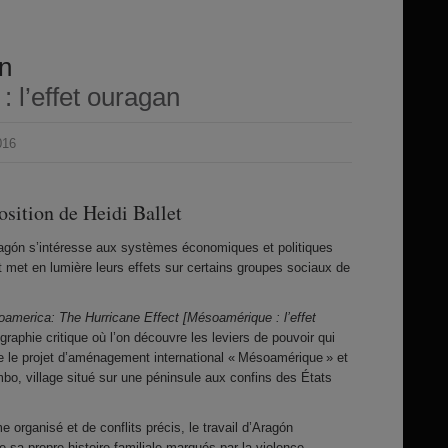
n
 l’effet ouragan
016
position de Heidi Ballet
ragón s’intéresse aux systèmes économiques et politiques
t met en lumière leurs effets sur certains groupes sociaux de
america: The Hurricane Effect [Mésoamérique : l’effet
ographie critique où l’on découvre les leviers de pouvoir qui
e le projet d’aménagement international « Mésoamérique » et
o, village situé sur une péninsule aux confins des États
 organisé et de conflits précis, le travail d’Aragón
 sa propre histoire familiale marqués par la violence.