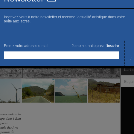
www.
Horai
Tous l
Noctu
Tarifs
Plein 
L’artis
Edgar
 représentant la
napa dans l’État
iquées
nale des Arts
mporain de