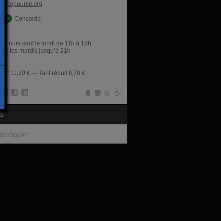
jeudepaume.org
Concorde
res
es jours sauf le lundi de 11h à 19h
rne les mardis jusqu’à 21h
tarif 11,20 € — Tarif réduit 8,70 €
te
do Aragón