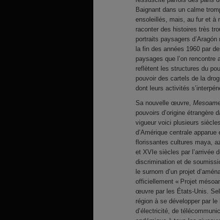
Baignant dans un calme tromp
ensoleillés, mais, au fur et 
raconter des histoires très tr
portraits paysagers d’Aragón r
la fin des années 1960 par de
paysages que l’on rencontre 
reflètent les structures du p
pouvoir des cartels de la drog
dont leurs activités s’interpénè
Sa nouvelle œuvre,
Mesoamer
pouvoirs d’origine étrangère 
vigueur voici plusieurs siècle
d’Amérique centrale apparue e
florissantes cultures maya, 
et XVIe siècles par l’arrivée 
discrimination et de soumiss
le surnom d’un projet d’aména
officiellement « Projet mésoa
œuvre par les États-Unis. Selo
région à se développer par le 
d’électricité, de télécommuni