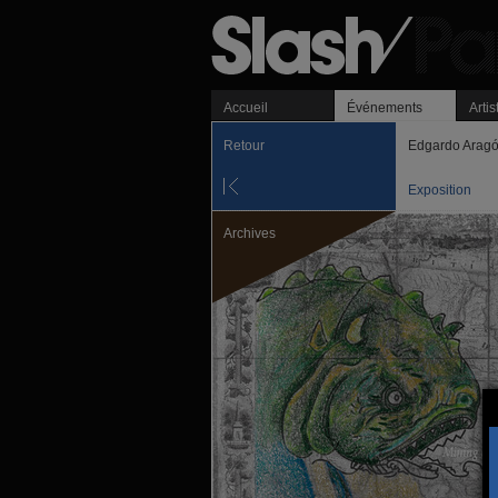
Accueil
Événements
Artis
Retour
Edgardo Aragó
Exposition
Archives