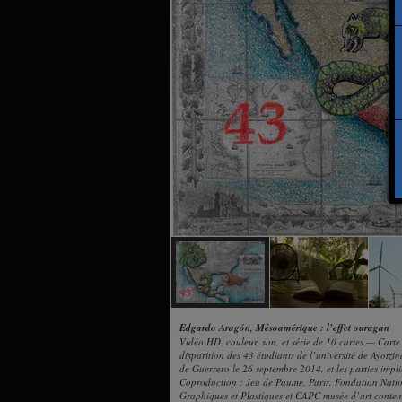
Edgardo Aragón, Mésoamérique : l’effet ouragan
Vidéo HD, couleur, son, et série de 10 cartes — Carte
disparition des 43 étudiants de l’université de Ayotzi
de Guerrero le 26 septembre 2014, et les parties impl
Coproduction : Jeu de Paume, Paris, Fondation Natio
Graphiques et Plastiques et CAPC musée d’art conte