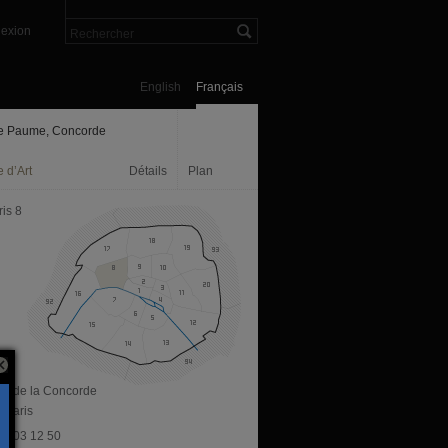
exion
English
Français
e Paume, Concorde
 d’Art
Détails
Plan
is 8
ace de la Concorde
 Paris
 47 03 12 50