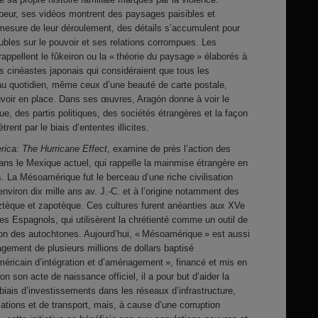
eur, ses vidéos montrent des paysages paisibles et
à mesure de leur déroulement, des détails s’accumulent pour
oubles sur le pouvoir et ses relations corrompues. Les
appellent le fûkeiron ou la « théorie du paysage » élaborés à
s cinéastes japonais qui considéraient que tous les
au quotidien, même ceux d’une beauté de carte postale,
ouvoir en place. Dans ses œuvres, Aragón donne à voir le
ue, des partis politiques, des sociétés étrangères et la façon
trent par le biais d’ententes illicites.
ica: The Hurricane Effect
, examine de près l’action des
dans le Mexique actuel, qui rappelle la mainmise étrangère en
s. La Mésoamérique fut le berceau d’une riche civilisation
nviron dix mille ans av. J.-C. et à l’origine notamment des
aztèque et zapotèque. Ces cultures furent anéanties aux XVe
des Espagnols, qui utilisèrent la chrétienté comme un outil de
ion des autochtones. Aujourd’hui, « Mésoamérique » est aussi
gement de plusieurs millions de dollars baptisé
méricain d’intégration et d’aménagement », financé et mis en
n son acte de naissance officiel, il a pour but d’aider la
biais d’investissements dans les réseaux d’infrastructure,
cations et de transport, mais, à cause d’une corruption