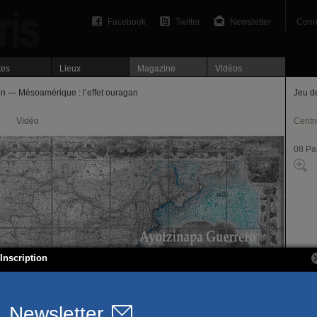
Facebook
Twitter
Newsletter
Conn
tes
Lieux
Magazine
Vidéos
n — Mésoamérique : l’effet ouragan
Jeu d
Vidéo
Centre
08 Par
Inscription
1, pl
75008
T. 01