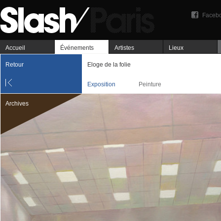
Faceb
Accueil
Événements
Artistes
Lieux
Retour
Eloge de la folie
Exposition
Peinture
Archives