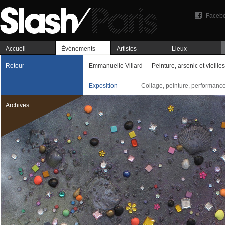
Faceb
Accueil
Événements
Artistes
Lieux
Retour
Emmanuelle Villard — Peinture, arsenic et vieilles
Exposition
Collage, peinture, performance,
Archives