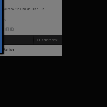
res
es jours sauf le lundi de 11h à 19h
libre
te
Plus sur l’artiste
ue Ramírez