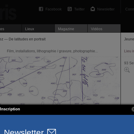
Facebook
Twitter
Newsletter
Conn
tes
Lieux
Magazine
Vidéos
z — De latitudes en portrait
Jeune
Film, installations, lithographie / gravure, photographie...
Lieu 
93 Se
Inscription
43, r
93230
www.j