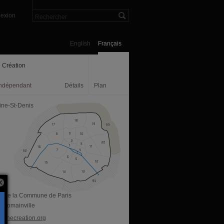
exion
English
Français
 Création
indépendant
Détails
Plan
ine-St-Denis
ue de la Commune de Paris
 Romainville
eunecreation.org