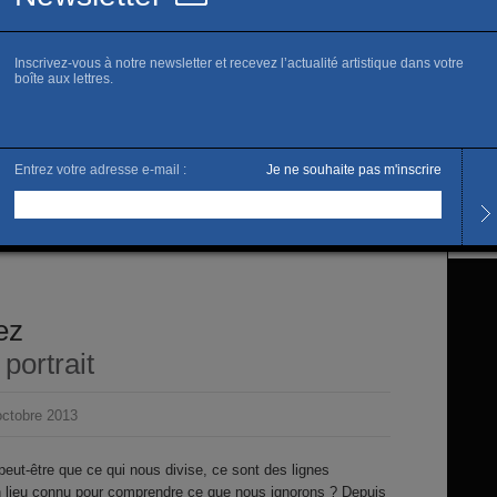
Horai
Tous l
Tarifs
Accès 
L’artis
Enriq
ez
portrait
ctobre 2013
peut-être que ce qui nous divise, ce sont des lignes
n lieu connu pour comprendre ce que nous ignorons ? Depuis