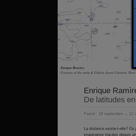
Enrique Ramìrez
Courtesy of the artist & Galerie Jeune Création, Paris
Enrique Ramìr
De latitudes en 
Passé :
18 septembre → 12 o
La distance existe-t-elle? Ou 
imaginaires tracées depuis u