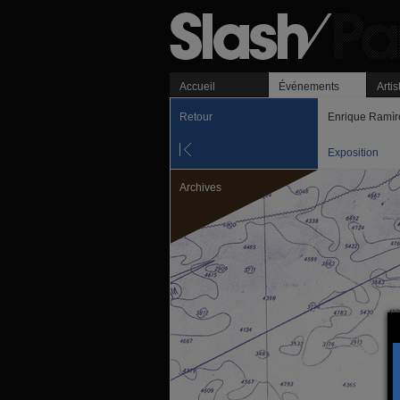
Accueil
Événements
Artis
Retour
Enrique Ramìre
Exposition
Archives