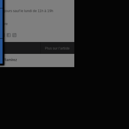
res
es jours sauf le lundi de 11h à 19h
libre
te
Plus sur l’artiste
ue Ramírez