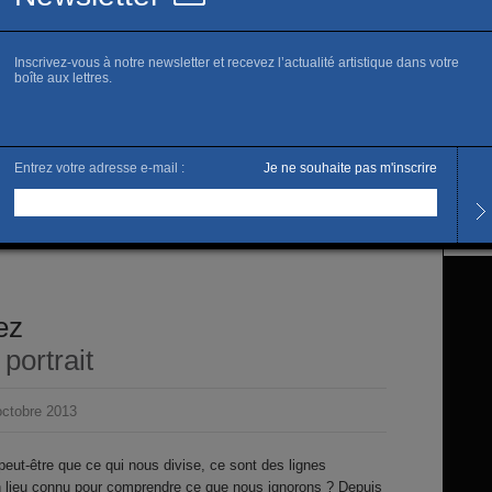
Horai
Tous l
Tarifs
Accès 
L’artis
Enriq
ez
portrait
ctobre 2013
peut-être que ce qui nous divise, ce sont des lignes
n lieu connu pour comprendre ce que nous ignorons ? Depuis