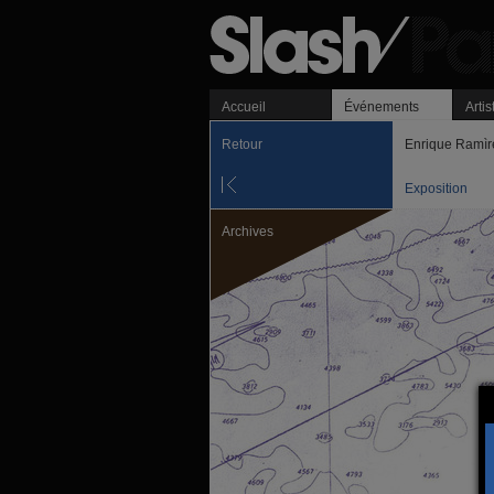
Accueil
Événements
Artis
Retour
Enrique Ramìre
Exposition
Archives