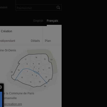
exion
English
Français
 Création
indépendant
Détails
Plan
ine-St-Denis
ue de la Commune de Paris
 Romainville
eunecreation.org