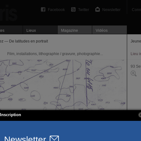
Facebook
Twitter
Newsletter
Conn
tes
Lieux
Magazine
Vidéos
z — De latitudes en portrait
Jeune
Film, installations, lithographie / gravure, photographie...
Lieu 
93 Se
Inscription
43, r
93230
www.j