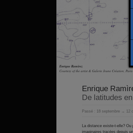
Enrique Ramìrez
Courtesy of the artist & Galerie Jeune Création, Paris
Enrique Ramìr
De latitudes en 
Passé :
18 septembre → 12 o
La distance existe-t-elle? Ou 
imaginaires tracées depuis u