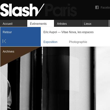
Faceb
Accueil
Événements
Artistes
Lieux
Retour
Eric Aupol — Vitae Nova, les espaces
Exposition
Photographie
Archives