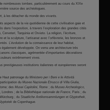
de nombreuses tombes, particulièrement au cours du XIXe
première source des archéologues.
ort, à les détacher du monde des vivants.
ts aspects de la vie quotidienne de cette civilisation gaie et
s dans l’exposition, à travers l’exploration des grandes cités
, Cerveteri, Tarquinia et Orvieto. La religion, l’écriture,
re et la sculpture, l’artisanat avec l’orfèvrerie, les bronzes et
ntés. L’évolution de la connaissance de leur habitat,
 également développée. On verra une architecture très
s canons classiques, agrémentée d’importantes décorations
 couleurs extrêmement vives.
 prestigieuses institutions italiennes et européennes seront
 le Haut patronage du
Ministero per i Beni e le Attività
participation du
Museo Nazionale Etrusco di Villa Giulia
,
Rome; des
Musei Capitolini
, Rome ; du
Museo Archeologico
,
, Londres ; de la
Bibliothèque nationale de France
, Paris ; du
 Würzburg ; du
Staatliche Antikensammlungen
et
Glyptothek
,
lyptotek
de Copenhague.