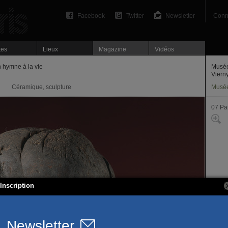
Facebook
Twitter
Newsletter
Conn
tes
Lieux
Magazine
Vidéos
 hymne à la vie
Musée
Viern
Céramique, sculpture
Musé
07 Par
Inscription
61, ru
75007
T. 01