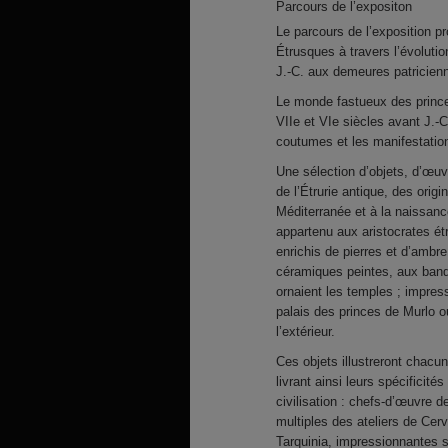
Parcours de l’expositon
Le parcours de l’exposition p
Étrusques à travers l’évolutio
J.-C. aux demeures patricienne
Le monde fastueux des princes
VIIe et VIe siècles avant J.-C
coutumes et les manifestatio
Une sélection d’objets, d’œuvr
de l’Étrurie antique, des origi
Méditerranée et à la naissance
appartenu aux aristocrates ét
enrichis de pierres et d’amb
céramiques peintes, aux banq
ornaient les temples ; impre
palais des princes de Murlo o
l’extérieur.
Ces objets illustreront chacu
livrant ainsi leurs spécificit
civilisation : chefs-d’œuvre 
multiples des ateliers de Cerv
Tarquinia, impressionnantes s