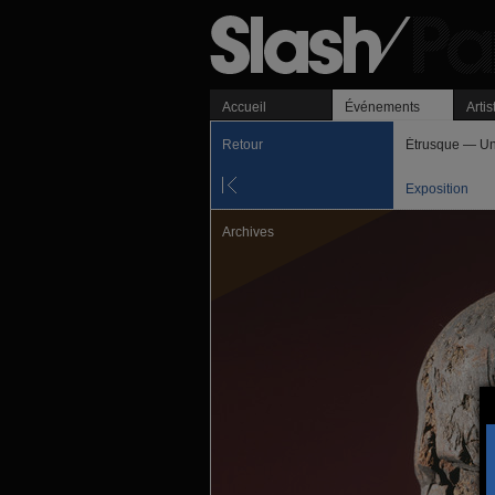
Accueil
Événements
Artis
Retour
Étrusque — Un
Exposition
Archives