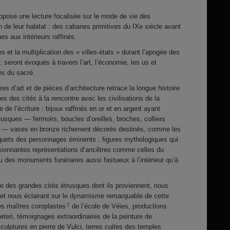
ropose une lecture focalisée sur le mode de vie des
n de leur habitat : des cabanes primitives du IXe siècle avant
s aux intérieurs raffinés.
 et la multiplication des « villes-états » durant l’apogée des
. seront évoqués à travers l’art, l’économie, les us et
ns du sacré.
es d’art et de pièces d’architecture retrace la longue histoire
nes des cités à la rencontre avec les civilisations de la
 de l’écriture : bijoux raffinés en or et en argent ayant
rusques — fermoirs, boucles d’oreilles, broches, colliers
re — vases en bronze richement décorés destinés, comme les
uets des personnages éminents ; figures mythologiques qui
ssionnantes représentations d’ancêtres comme celles du
u des monuments funéraires aussi fastueux à l’intérieur qu’à
ne des grandes cités étrusques dont ils proviennent, nous
és et nous éclairant sur le dynamisme remarquable de cette
2
des maîtres coroplastes
de l’école de Véies, productions
eteri, témoignages extraordinaires de la peinture de
culptures en pierre de Vulci, terres cuites des temples