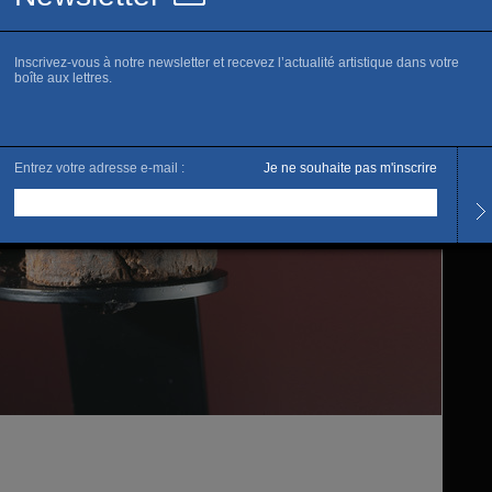
www.m
R
Horai
Ferme
rénov
Tarifs
Plein 
Gratui