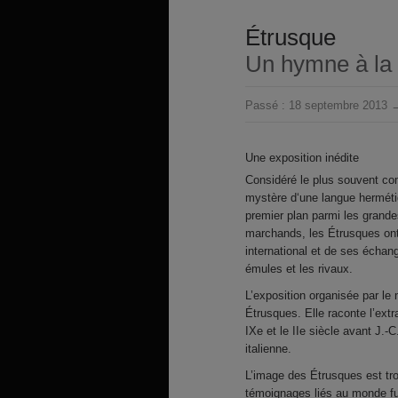
Étrusque
Un hymne à la 
Passé :
18 septembre 2013 →
Une exposition inédite
Considéré le plus souvent co
mystère d‘une langue hermétiq
premier plan parmi les grande
marchands, les Étrusques on
international et de ses échan
émules et les rivaux.
L’exposition organisée par le
Étrusques. Elle raconte l’extr
IXe et le IIe siècle avant J.-C
italienne.
L’image des Étrusques est tr
témoignages liés au monde fu