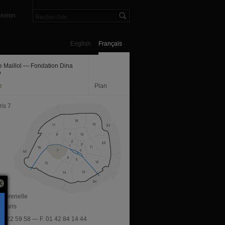
exion
English
Français
 Maillol — Fondation Dina
y
e
Plan
is 7
e Grenelle
 Paris
 42 22 59 58 — F. 01 42 84 14 44