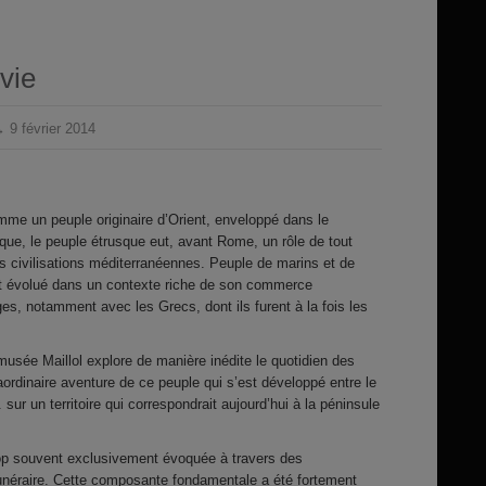
vie
 9 février 2014
mme un peuple originaire d’Orient, enveloppé dans le
ue, le peuple étrusque eut, avant Rome, un rôle de tout
s civilisations méditerranéennes. Peuple de marins et de
t évolué dans un contexte riche de son commerce
ges, notamment avec les Grecs, dont ils furent à la fois les
 musée Maillol explore de manière inédite le quotidien des
aordinaire aventure de ce peuple qui s’est développé entre le
. sur un territoire qui correspondrait aujourd’hui à la péninsule
op souvent exclusivement évoquée à travers des
néraire. Cette composante fondamentale a été fortement