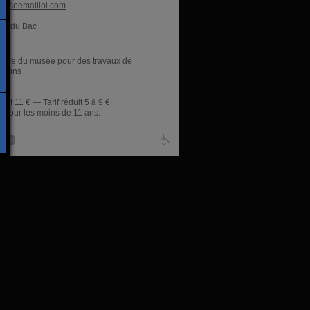
useemaillol.com
ue du Bac
res
ture du musée pour des travaux de
ations
tarif 11 € — Tarif réduit 5 à 9 €
t pour les moins de 11 ans.