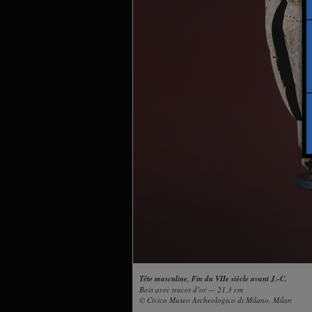
Tête masculine, Fin du VIIe siècle avant J.-C.
Bois avec traces d’or — 21,3 cm
© Civico Museo Archeologico di Milano, Milan