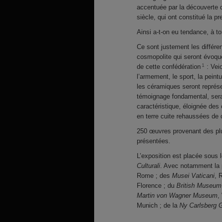
accentuée par la découverte 
siècle, qui ont constitué la 
Ainsi a-t-on eu tendance, à t
Ce sont justement les différen
cosmopolite qui seront évoqué
1
de cette confédération
: Veio
l’armement, le sport, la peintu
les céramiques seront représe
témoignage fondamental, sera
caractéristique, éloignée de
en terre cuite rehaussées de
250 œuvres provenant des plus
présentées.
L’exposition est placée sous
Culturali
. Avec notamment la 
Rome ; des
Musei Vaticani
, 
Florence ; du
British Museum
Martin von Wagner Museum
,
Munich ; de la
Ny Carlsberg G