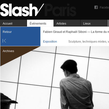
Faceb
Accueil
Événements
Artistes
Lieux
Retour
Fabien Giraud et Raphaël Siboni — La forme du 
Exposition
Sculpture, techniques mixtes, 
Archives