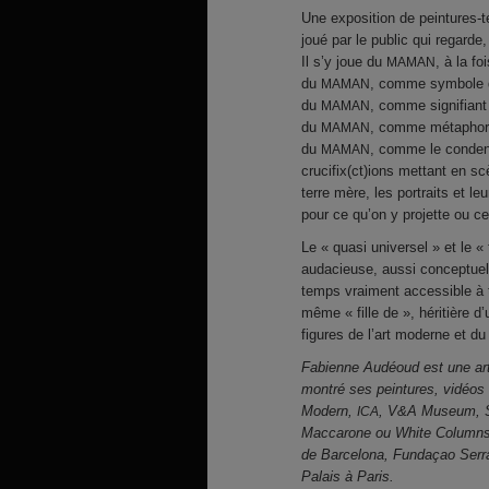
Une exposition de peintures-
joué par le public qui regarde,
Il s’y joue du
, à la f
MAMAN
du
, comme symbole d’
MAMAN
du
, comme signifiant
MAMAN
du
, comme métaphore
MAMAN
du
, comme le condens
MAMAN
crucifix(ct)ions mettant en s
terre mère, les portraits et 
pour ce qu’on y projette ou ce
Le « quasi universel » et le 
audacieuse, aussi conceptuel
temps vraiment accessible à to
même « fille de », héritière 
figures de l’art moderne et d
Fabienne Audéoud est une arti
montré ses peintures, vidéos 
Modern,
, V&A Museum, So
ICA
Maccarone ou White Columns 
de Barcelona, Fundaçao Serral
Palais à Paris.