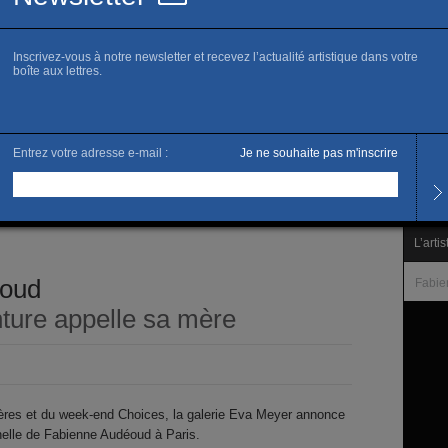
www.g
R
Horai
Du ma
Les s
Et su
L’artis
éoud
Fabie
ture appelle sa mère
mères et du week-end Choices, la galerie Eva Meyer annonce
nelle de Fabienne Audéoud à Paris.