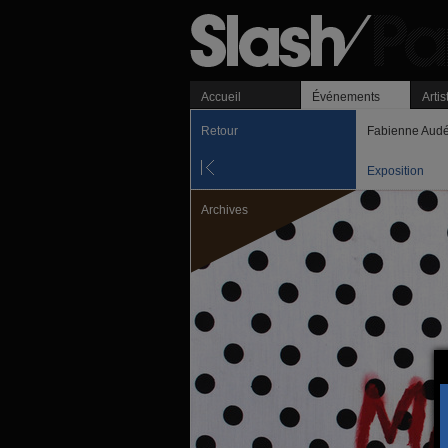
Accueil
Événements
Artis
Retour
Fabienne Audé
Exposition
Archives