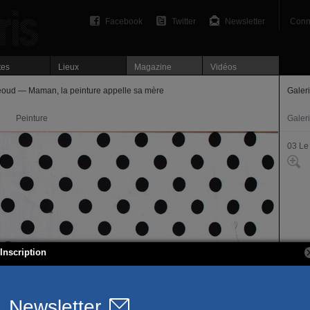
Facebook
Twitter
Newsletter
Conn
tes
Lieux
Magazine
Vidéos
oud — Maman, la peinture appelle sa mère
Galer
Peinture
Galer
03 Le
Inscription
5, rue
75003
T. 01