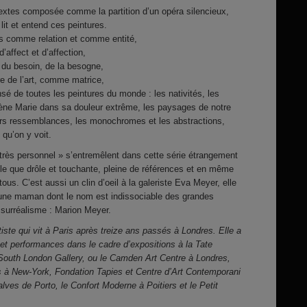
textes composée comme la partition d’un opéra silencieux,
 lit et entend ces peintures.
ois comme relation et comme entité,
affect et d’affection,
 du besoin, de la besogne,
 de l’art, comme matrice,
é de toutes les peintures du monde : les nativités, les
cène Marie dans sa douleur extrême, les paysages de notre
leurs ressemblances, les monochromes et les abstractions,
 qu’on y voit.
« très personnel » s’entremêlent dans cette série étrangement
le que drôle et touchante, pleine de références et en même
us. C’est aussi un clin d’oeil à la galeriste Eva Meyer, elle
d’une maman dont le nom est indissociable des grandes
u surréalisme : Marion Meyer.
ste qui vit à Paris après treize ans passés à Londres. Elle a
et performances dans le cadre d’expositions à la Tate
uth London Gallery, ou le Camden Art Centre à Londres,
à New-York, Fondation Tapies et Centre d’Art Contemporani
ves de Porto, le Confort Moderne à Poitiers et le Petit