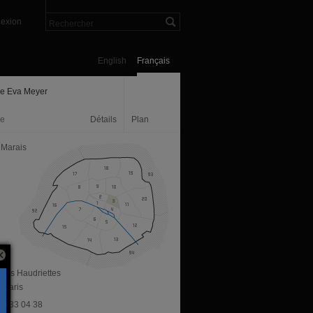
exion
English
Français
ie Eva Meyer
ie
Détails
Plan
 Marais
 des Haudriettes
 Paris
 46 33 04 38