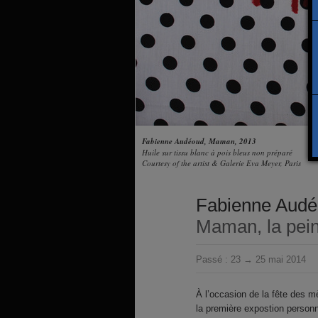
Fabienne Audéoud, Maman, 2013
Huile sur tissu blanc à pois bleus non préparé
Courtesy of the artist & Galerie Eva Meyer, Paris
Fabienne Aud
Maman, la pein
Passé :
23 → 25 mai 2014
À l’occasion de la fête des 
la première expostion person