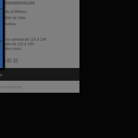
alerieevameyer.com
Arts et Métiers
Hôtel de Ville
ambuteau
res
rdi au samedi de 11h à 19h
amedis de 11h à 19h
r rendez-vous
te
nne Audéoud