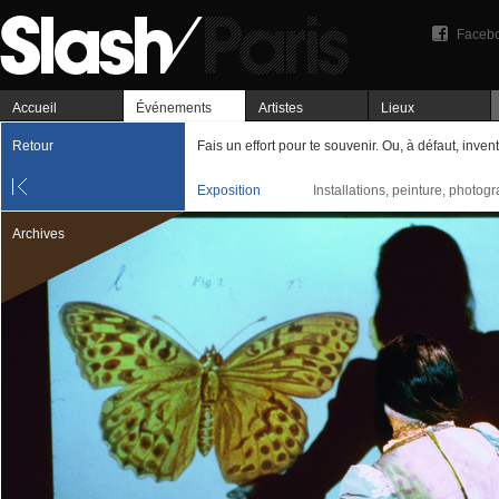
Faceb
Accueil
Événements
Artistes
Lieux
Retour
Fais un effort pour te souvenir. Ou, à défaut, inven
Exposition
Installations, peinture, photogr
Archives