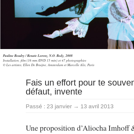
Pauline Boudry / Renate Lorenz, N.O. Body, 2008
Installation, film (16 mm /DVD 15 min) et 47 photographies
© Les artistes, Ellen De Bruijne, Amsterdam et Marcelle Alix, Paris
Fais un effort pour te souven
défaut, invente
Passé :
23 janvier → 13 avril 2013
Une proposition d’Aliocha Imhoff 