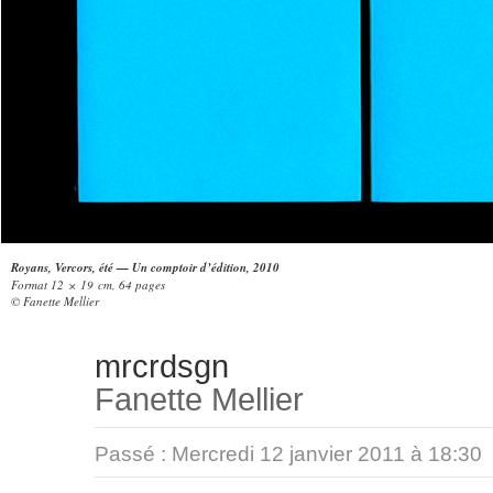
Royans, Vercors, été — Un comptoir d’édition, 2010
Format 12 × 19 cm, 64 pages
© Fanette Mellier
mrcrdsgn
Fanette Mellier
Passé :
Mercredi 12 janvier 2011 à 18:30