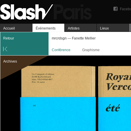
Faceb
Accueil
Événements
Artistes
Lieux
Retour
mrcrdsgn — Fanette Mellier
Conférence
Graphisme
Archives