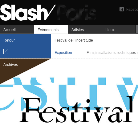
Faceb
Accueil
Événements
Artistes
Lieux
Retour
Festival de l’incertitude
Exposition
Film, installations, techniques 
Archives