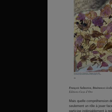
François Salmeron, Itinérances écol
Editions Caza d’Oro
Mais quelle compréhension de l
seulement un rôle à jouer fa
participe indéniablement à red