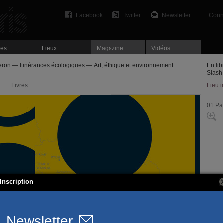
Facebook
Twitter
Newsletter
Conn
tes
Lieux
Magazine
Vidéos
ron — Itinérances écologiques — Art, éthique et environnement
En lib
Slash
Livres
Lieu 
01 Par
Inscription
Théori
poésie
sélec