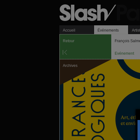
Accueil
Événements
Artis
Retour
François Salme
Evénement
Archives