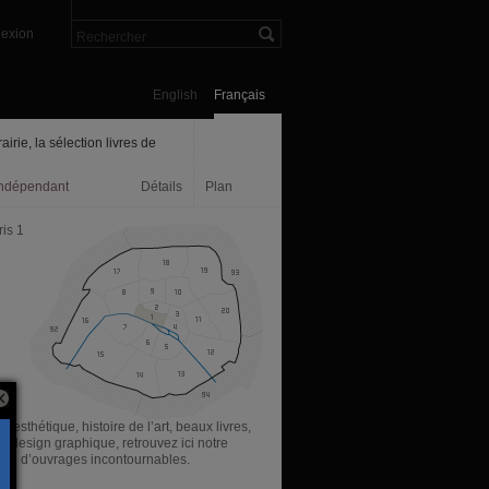
exion
English
Français
rairie, la sélection livres de
indépendant
Détails
Plan
is 1
e esthétique, histoire de l’art, beaux livres,
, design graphique, retrouvez ici notre
tion d’ouvrages incontournables.