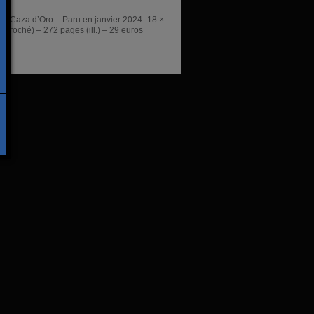
ons Caza d’Oro – Paru en janvier 2024 -18 ×
(broché) – 272 pages (ill.) – 29 euros