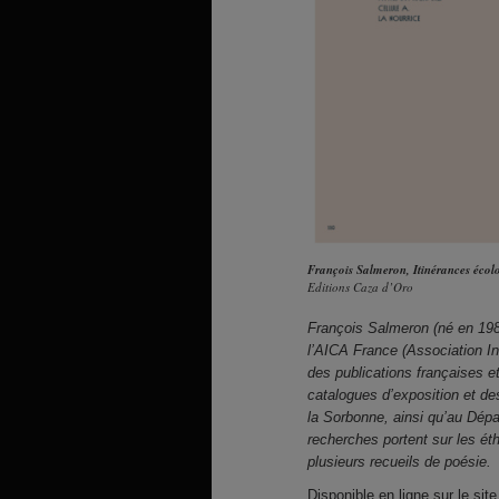
François Salmeron, Itinérances écol
Editions Caza d’Oro
François Salmeron (né en 1984)
l’AICA France (Association Int
des publications françaises et
catalogues d’exposition et de
la Sorbonne, ainsi qu’au Dépa
recherches portent sur les ét
plusieurs recueils de poésie.
Disponible en ligne sur
le sit