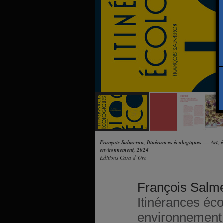
François Salmeron, Itinérances écologiques — Art, é
environnement, 2024
Editions Caza d’Oro
François Salm
Itinérances éco
environnement