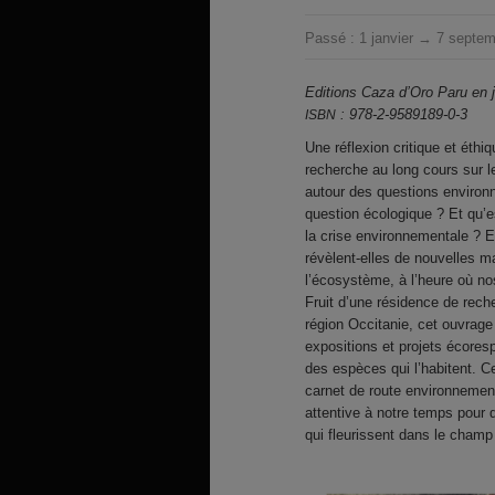
Passé :
1 janvier → 7 septe
Editions Caza d’Oro Paru en j
: 978-2-9589189-0-3
ISBN
Une réflexion critique et éthi
recherche au long cours sur le
autour des questions environn
question écologique ? Et qu’e
la crise environnementale ? E
révèlent-elles de nouvelles ma
l’écosystème, à l’heure où no
Fruit d’une résidence de reche
région Occitanie, cet ouvrage 
expositions et projets écores
des espèces qui l’habitent. 
carnet de route environnementa
attentive à notre temps pour 
qui fleurissent dans le champ