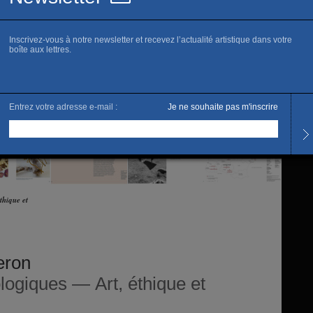
Tarifs
Editi
24 cm 
thique et
eron
logiques — Art, éthique et