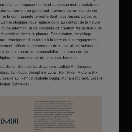
par-delà l’anthropocentrisme et la pensée instrumentale qui
stèmes forment un grand tout, traversé par un élan de vie
ime la communauté terrestre dont nous faisons partie, au
L’art écologique nous replace donc au contact de la nature
n, d’une attention, et de procédés de création respectueux de
 diversité qu’abrite la planète. Éco-création, recyclage,
ure, témoignent d’un retour à la terre et d’un engagement
ement, afin de le préserver et de le revitaliser, suivant les
e, du soin ou de la responsabilité. Les voies de l’art
ultiples, et nous ouvrent de nouveaux horizons…
ca Bondi, Berlinde De Bruyckere, Cellule A., Jacques
kiss, Jan Kopp, Joséphine Lunal, Rolf Nikel, Victoria Niki,
r, Jean-Paul Raffit & Isabelle Bagur, Myriam Richard, Sorane
 Hooper Schneider…