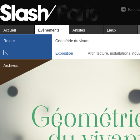
Faceb
Accueil
Événements
Artistes
Lieux
Retour
Géométrie du vivant
Exposition
Architecture, installations, no
Archives