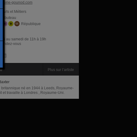
alerie-gounod.com
Arts et Métiers
ambuteau
République
res
rdi au samedi de 11h à 19h
r rendez-vous
te
Plus sur l’artiste
Baxter
te britannique né en 1944 à Leeds, Royaume-
it et travaille à Londres , Royaume-Uni.