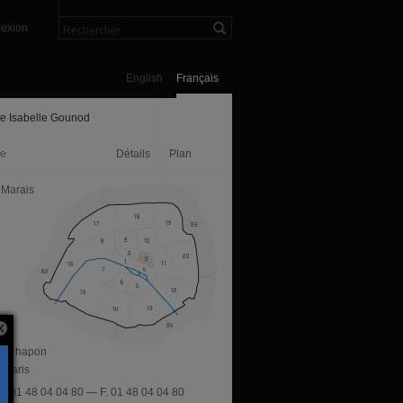
exion
English
Français
ie Isabelle Gounod
ie
Détails
Plan
 Marais
ue Chapon
 Paris
3 (0)1 48 04 04 80 — F. 01 48 04 04 80