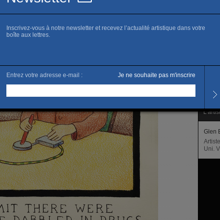
www.g
R
Horai
Du ma
Et su
L’artis
Glen 
Artis
Uni. V