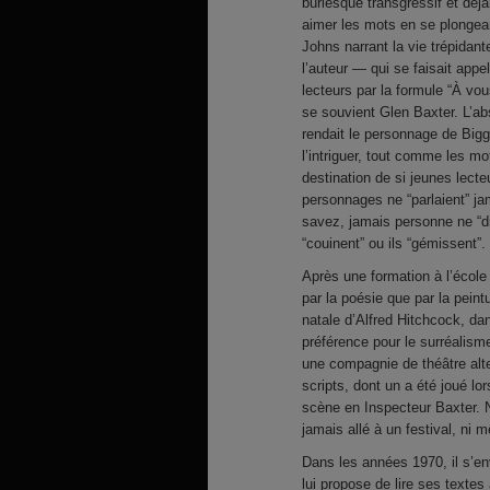
burlesque transgressif et déj
aimer les mots en se plongea
Johns narrant la vie trépidan
l’auteur — qui se faisait appe
lecteurs par la formule “À vou
se souvient Glen Baxter. L’ab
rendait le personnage de Bigg
l’intriguer, tout comme les m
destination de si jeunes lect
personnages ne “parlaient” jam
savez, jamais personne ne “dit
“couinent” ou ils “gémissent”.
Après une formation à l’école
par la poésie que par la pein
natale d’Alfred Hitchcock, da
préférence pour le surréalisme
une compagnie de théâtre alt
scripts, dont un a été joué lo
scène en Inspecteur Baxter.
jamais allé à un festival, ni
Dans les années 1970, il s’env
lui propose de lire ses texte