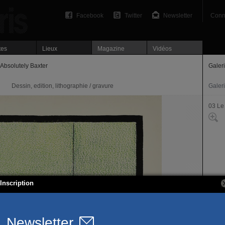
Facebook
Twitter
Newsletter
Conn
tes
Lieux
Magazine
Vidéos
Absolutely Baxter
Galer
Dessin, edition, lithographie / gravure
Galer
03 Le
Inscription
13, r
75003
T. +3