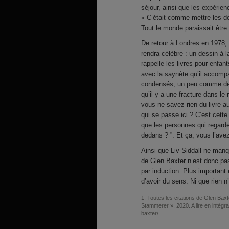
séjour, ainsi que les expérien
« C’était comme mettre les doi
Tout le monde paraissait être 
De retour à Londres en 1978, 
rendra célèbre : un dessin à la
rappelle les livres pour enfan
avec la saynète qu’il accomp
condensés, un peu comme des 
qu’il y a une fracture dans le
vous ne savez rien du livre a
qui se passe ici ? C’est cett
que les personnes qui regard
dedans ? ”. Et ça, vous l’ave
Ainsi que Liv Siddall ne manq
de Glen Baxter n’est donc pas 
par induction. Plus important 
d’avoir du sens. Ni que rien n
1
Toutes les citations de Glen Baxte
Stammerer », 2020. A lire en intégra
baxter/