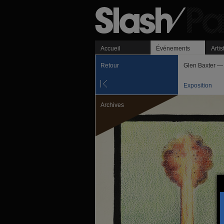
Accueil
Événements
Artis
Retour
Glen Baxter — 
Exposition
Archives