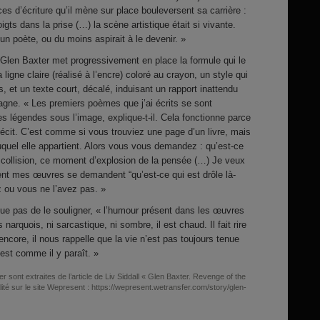
ces d’écriture qu’il mène sur place bouleversent sa carrière :
gts dans la prise (…) la scène artistique était si vivante.
un poète, ou du moins aspirait à le devenir. »
Glen Baxter met progressivement en place la formule qui le
 ligne claire (réalisé à l’encre) coloré au crayon, un style qui
ts, et un texte court, décalé, induisant un rapport inattendu
agne. « Les premiers poèmes que j’ai écrits se sont
légendes sous l’image, explique-t-il. Cela fonctionne parce
 récit. C’est comme si vous trouviez une page d’un livre, mais
uquel elle appartient. Alors vous vous demandez : qu’est-ce
e collision, ce moment d’explosion de la pensée (…) Je veux
ent mes œuvres se demandent “qu’est-ce qui est drôle là-
z ou vous ne l’avez pas. »
ue pas de le souligner, « l’humour présent dans les œuvres
narquois, ni sarcastique, ni sombre, il est chaud. Il fait rire
encore, il nous rappelle que la vie n’est pas toujours tenue
’est comme il y paraît. »
r sont extraites de l’article de Liv Siddall « Glen Baxter. Revenge of the
lité sur le site Wepresent : https://wepresent.wetransfer.com/story/glen-