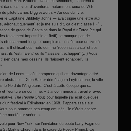
anté des Marx Brothers. Dans les secondes, il apprend à
nt dans les livres d’aventures, notamment ceux de W.E.
te du pilote James Bigglesworth. « Au dos du livre,
ler le Capitaine Dibbleby Johns — avait signé une lettre aux
1
s, aéronautiquement” et je me suis dit, ça c’est classe ! »
,
sence de grade de Capitaine dans la Royal Air Force (ce qui
les totalement impossible et fictif) ne manque pas de
ots étonnamment longs et complexes utilisés pour un livre à
eurs. « Il utilisait des mots comme “reconnaissance” et ses
ais, ils “estimaient” ou ils “laissaient échapper” (…) Vous
” rien dans mes dessins. Ils “laissent échapper”, ils
 »
 d’art de Leeds — où il comprend qu’il est davantage attiré
ture abstraite — Glen Baxter déménage à Leytonstone, la ville
ns le Nord de l’Angleterre. C’est à cette époque que sa
 et l’écriture se confirme. « J’ai commencé à travailler avec
ernative,
The People Show,
pour laquelle j’ai écrit quelques
rs d’un festival à Edimbourg en 1968. J’apparaissais sur
 Nous nous sommes beaucoup amusés. Je n’étais encore
 même monté sur scène. »
ole pour New York, sur l’invitation du poète Larry Fagin qui
s à St Mark’s Church dans le cadre du Poetry Project. Ce