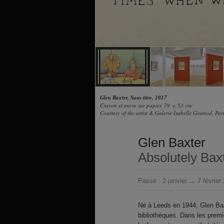
Glen Baxter, Sans titre, 2017
Crayon et encre sur papier, 79 × 53 cm
Courtesy of the artist & Galerie Isabelle Gounod, Par
Glen Baxter
Absolutely Bax
Passé :
2 janvier → 7 février
Né à Leeds en 1944, Glen Bax
bibliothèques. Dans les premi