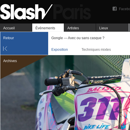
Faceb
Accueil
Événements
Artistes
Lieux
Retour
Gongle — Avec ou sans casque ?
Exposition
Techniques mixtes
Archives