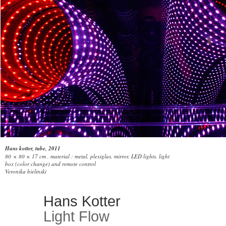
Hans kotter, tube, 2011
80 × 80 × 17 cm , material : metal, plexiglas, mirror, LED lights, light
box (color change) and remote control
Veronika bielinski
Hans Kotter
Light Flow