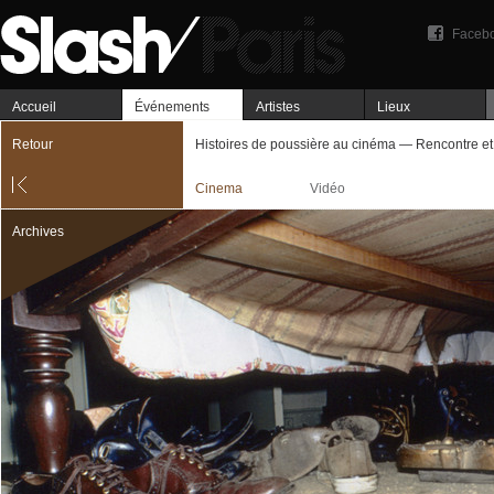
Faceb
Accueil
Événements
Artistes
Lieux
Retour
Histoires de poussière au cinéma — Rencontre et
Cinema
Vidéo
Archives