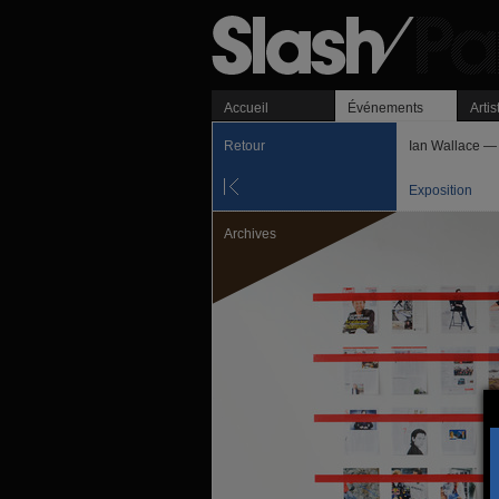
Accueil
Événements
Artis
Retour
Ian Wallace —
Exposition
Archives