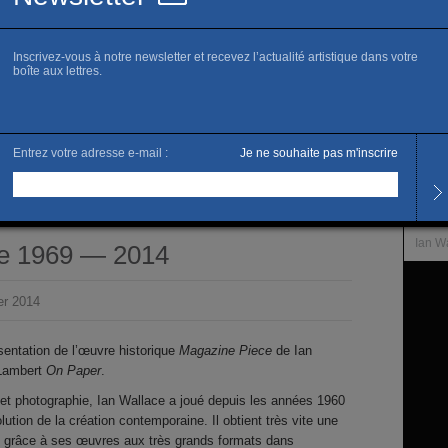
www.y
Sa
Horai
Du ma
19h
Les s
L’artis
Ian W
e 1969 — 2014
er 2014
entation de l’œuvre historique
Magazine Piece
de Ian
 Lambert
On Paper
.
re et photographie, Ian Wallace a joué depuis les années 1960
lution de la création contemporaine. Il obtient très vite une
e grâce à ses œuvres aux très grands formats dans