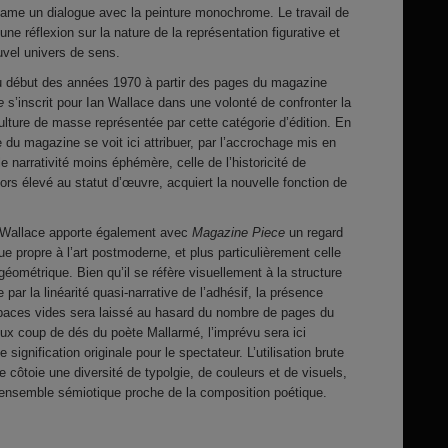
tame un dialogue avec la peinture monochrome. Le travail de
une réflexion sur la nature de la représentation figurative et
uvel univers de sens.
au début des années 1970 à partir des pages du magazine
e
s’inscrit pour Ian Wallace dans une volonté de confronter la
lture de masse représentée par cette catégorie d’édition. En
e du magazine se voit ici attribuer, par l’accrochage mis en
le narrativité moins éphémère, celle de l’historicité de
ors élevé au statut d’œuvre, acquiert la nouvelle fonction de
n Wallace apporte également avec
Magazine Piece
un regard
que propre à l’art postmoderne, et plus particulièrement celle
 géométrique. Bien qu’il se réfère visuellement à la structure
ée par la linéarité quasi-narrative de l’adhésif, la présence
spaces vides sera laissé au hasard du nombre de pages du
ux coup de dés du poète Mallarmé, l’imprévu sera ici
ignification originale pour le spectateur. L’utilisation brute
côtoie une diversité de typolgie, de couleurs et de visuels,
n ensemble sémiotique proche de la composition poétique.