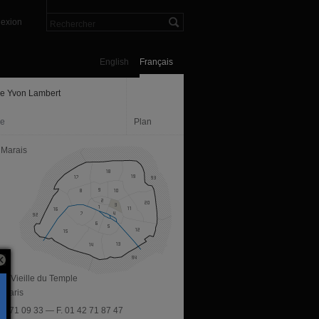
exion
English
Français
ie Yvon Lambert
ie
Plan
 Marais
ue Vieille du Temple
 Paris
 42 71 09 33 — F. 01 42 71 87 47