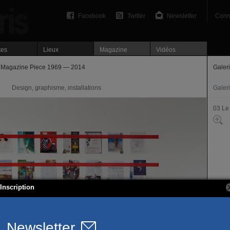
Facebook
Twitter
Newsletter
Conn
tes
Lieux
Magazine
Vidéos
 Magazine Piece 1969 — 2014
Galer
Design, graphisme, installations
Galer
03 Le
Inscription
108, r
75003
T. 01