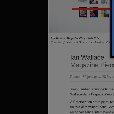
Ian Wallace, Magazine Piece 1969-2014
Courtesy of the artist & Galerie Yvon Lambert, Paris
Ian Wallace
Magazine Piec
Passé :
30 janvier → 28 févri
Yvon Lambert annonce la prés
Wallace dans l’espace Yvon
A l’intersection entre peintu
un rôle déterminant dans l’évo
reconnaissance international