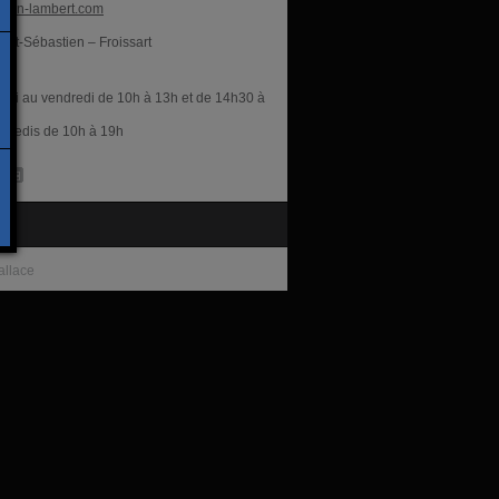
von-lambert.com
int-Sébastien – Froissart
res
rdi au vendredi de 10h à 13h et de 14h30 à
amedis de 10h à 19h
te
allace