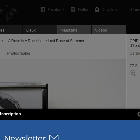
Facebook
Twitter
Newsletter
Conn
tes
Lieux
Magazine
Vidéos
nh — A Rose is A Rose is the Last Rose of Summer
CPIF 
d’Ile
Photographie
Centre
77 Se
Inscription
107, 
77340
T. 01