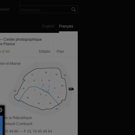
exion
English
Français
— Centre photographique
-de-France
 d’Art
Détails
Plan
ine-et-Marne
av. de la République
 Pontault-Combault
 70 05 49 80 — F. 01 70 05 49 84