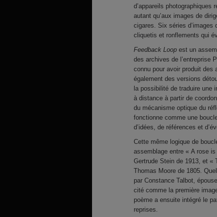
d’appareils photographiques 
autant qu’aux images de diri
cigares. Six séries d’images di
cliquetis et ronflements qui év
Feedback Loop
est un assemb
des archives de l’entreprise 
connu pour avoir produit des 
également des versions détou
la possibilité de traduire un
à distance à partir de coord
du mécanisme optique du réf
fonctionne comme une boucle r
d’idées, de références et d’év
Cette même logique de boucle e
assemblage entre « A rose is 
Gertrude Stein de 1913, et «
Thomas Moore de 1805. Quelq
par Constance Talbot, épouse
cité comme la première image
poème a ensuite intégré le pa
reprises.