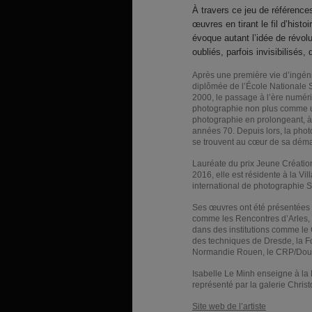
À travers ce jeu de références
œuvres en tirant le fil d’hist
évoque autant l’idée de révolu
oubliés, parfois invisibilisés,
Après une première vie d’ingé
diplômée de l’École Nationale
2000, le passage à l’ère numéri
photographie non plus comme u
photographie en prolongeant, à l
années 70. Depuis lors, la phot
se trouvent au cœur de sa dém
Lauréate du prix Jeune Création
2016, elle est résidente à la V
international de photographie Spe
Ses œuvres ont été présentée
comme les Rencontres d’Arles, P
dans des institutions comme le 
des techniques de Dresde, la Fond
Normandie Rouen, le
CRP
/Dou
Isabelle Le Minh enseigne à la 
représenté par la galerie Chris
Site web de l’artiste