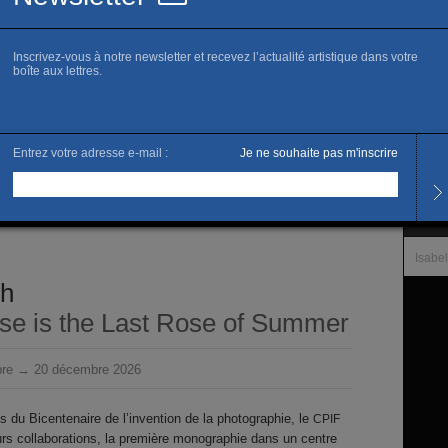
www.c
Horai
Du me
Samed
Et su
Tarifs
Accès 
 Loop, 2023 ©
L’artis
Isabe
nh
se is the Last Rose of Summer
bre → 20 décembre 2026
s du Bicentenaire de l’invention de la photographie, le
CPIF
eurs collaborations, la première monographie dans un centre