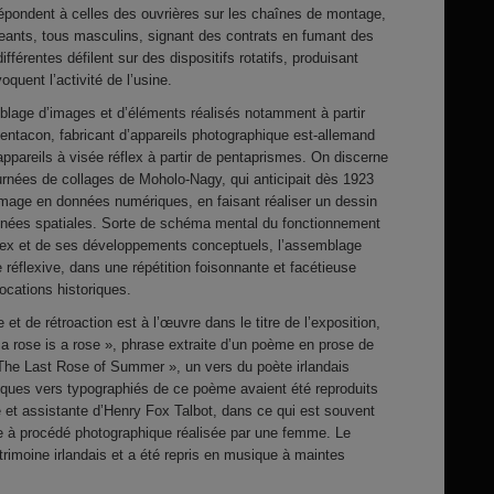
répondent à celles des ouvrières sur les chaînes de montage,
geants, tous masculins, signant des contrats en fumant des
fférentes défilent sur des dispositifs rotatifs, produisant
oquent l’activité de l’usine.
lage d’images et d’éléments réalisés notamment à partir
Pentacon, fabricant d’appareils photographique est-allemand
appareils à visée réflex à partir de pentaprismes. On discerne
rnées de collages de Moholo-Nagy, qui anticipait dès 1923
e image en données numériques, en faisant réaliser un dessin
onnées spatiales. Sorte de schéma mental du fonctionnement
lex et de ses développements conceptuels, l’assemblage
éflexive, dans une répétition foisonnante et facétieuse
ocations historiques.
t de rétroaction est à l’œuvre dans le titre de l’exposition,
a rose is a rose », phrase extraite d’un poème en prose de
 The Last Rose of Summer », un vers du poète irlandais
ues vers typographiés de ce poème avaient été reproduits
 et assistante d’Henry Fox Talbot, dans ce qui est souvent
 à procédé photographique réalisée par une femme. Le
trimoine irlandais et a été repris en musique à maintes