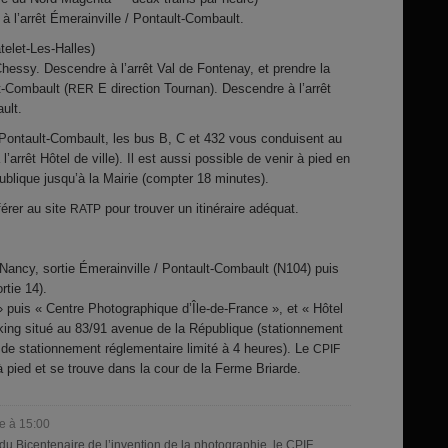
à l’arrêt Émerainville / Pontault-Combault.
elet-Les-Halles)
hessy. Descendre à l’arrêt Val de Fontenay, et prendre la
t-Combault (
E direction Tournan). Descendre à l’arrêt
RER
ult.
 Pontault-Combault, les bus B, C et 432 vous conduisent au
’arrêt Hôtel de ville). Il est aussi possible de venir à pied en
blique jusqu’à la Mairie (compter 18 minutes).
érer au site
pour trouver un itinéraire adéquat.
RATP
-Nancy, sortie Émerainville / Pontault-Combault (N104) puis
tie 14).
e » puis « Centre Photographique d’Île-de-France », et « Hôtel
arking situé au 83/91 avenue de la République (stationnement
de stationnement réglementaire limité à 4 heures). Le
CPIF
à pied et se trouve dans la cour de la Ferme Briarde.
e à 15:00
du Bicentenaire de l’invention de la photographie, le
CPIF