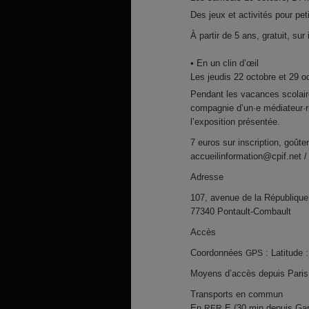
Des jeux et activités pour pet
À partir de 5 ans, gratuit, su
• En un clin d’œil
Les jeudis 22 octobre et 29 o
Pendant les vacances scolaire
compagnie d’un·e médiateur·
l’exposition présentée.
7 euros sur inscription, goûter
accueilinformation@cpif.net /
Adresse
107, avenue de la République
77340 Pontault-Combault
Accès
Coordonnées
: Latitude
GPS
Moyens d’accès depuis Paris
Transports en commun
En
E (30 min depuis Gar
RER