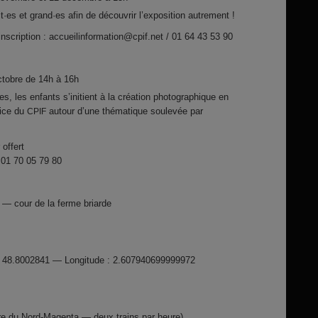
it·es et grand·es afin de découvrir l’exposition autrement !
r inscription : accueilinformation@cpif.net / 01 64 43 53 90
ctobre de 14h à 16h
s, les enfants s’initient à la création photographique en
rice du
autour d’une thématique soulevée par
CPIF
 offert
 01 70 05 79 80
 — cour de la ferme briarde
 : 48.8002841 — Longitude : 2.607940699999972
e du Nord-Magenta — deux trains par heure)