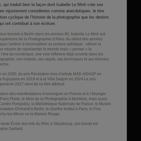
, qui traduit bien la façon dont Isabelle Le Minh crée ses
oires injustement considérées comme anecdotiques, le titre
tion cyclique de l’histoire de la photographie que les destins
 qui ont contribué à son écriture.
nieur-brevets à Berlin dans les années 90, Isabelle Le Minh est
 Supérieure de la Photographie d’Arles. Au début des années
que l’amène à reconsidérer sa posture artistique : utiliser la
n moyen de représenter le monde mais « penser » la
’ère du numérique, une voie réflexive déjà ouverte dans les
ographie, son histoire, ses objets, ses techniques et ses théories
arche.
 en 2000, du prix Révélation livre d’artiste
MAD
-
ADAGP
en
illa Kujoyama en 2019 et à la Villa Saïgon en 2024.Le prix
ctrum 2027 vient de lui être attribué.
s dans des manifestations d’envergure en France et à l’étranger
aris Photo, le Mois de la Photographie à Montréal, mais aussi
Centre Pompidou, la Bibliothèque Nationale de France, le Musée
ation Ehrhardt à Berlin, le Goethe Institut à Paris, le Frac
chy-les-Mines ou la Maison Rouge.
Haute École des Arts du Rhin à Strasbourg, son travail est
tophe Gaillard.