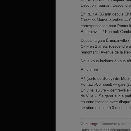
Direction Tournan. Descendre 
En
A (35 min depuis Chât
RER
Direction Marne-la-Vallée — C
correspondance pour Pontaul
Émerainville / Pontault-Comba
Depuis la gare Émerainville /
en 2 arrêts (descendre à l
CPIF
remontant l’Avenue de la Répu
Nous vous invitons à vous réf
En voiture
A4 (porte de Bercy) dir. Metz
Pontault-Combault — gare (sor
En ville, suivre « centre-vill
de Ville ». Se garer sur le p
en zone blanche avec disque 
se situe ensuite à 3 minutes 
Vernissage
Dimanche 4 octobr
Dans le cadre des célébrations 