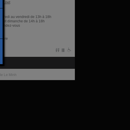
pif.net
res
rcredi au vendredi de 13h à 18h
i et dimanche de 14h à 18h
r rendez-vous
libre
te
lle Le Minh