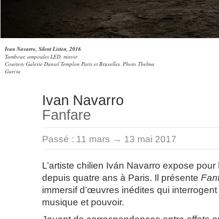
Ivan Navarro, Silent Listen, 2016
Tambour, ampoules LED, miroir
Courtesy Galerie Daniel Templon Paris et Bruxelles. Photo Thelma
Garcia
Ivan Navarro
Fanfare
Passé :
11 mars → 13 mai 2017
L’artiste chilien Iván Navarro expose pour 
depuis quatre ans à Paris. Il présente
Fan
immersif d’œuvres inédites qui interrogent 
musique et pouvoir.