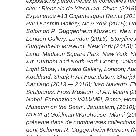
expositions personnelles et collectives ré
citer : Biennale de Yinchuan, Chine (201
Experience #13 Gigantesque! Reims (201
Paul Kasmin Gallery, New York (2016); U
Solomon R. Guggenheim Museum, New Yo
London Gallery, London (2016); Storyline
Guggenheim Museum, New York (2015); T
Land, Madison Square Park, New York; 
Art, Durham and North Park Center, Dalla
Light Show, Hayward Gallery, London; Auck
Auckland; Sharjah Art Foundation, Sharja
Santiago (2013 — 2016); Iván Navarro: Fl
Sculptures, Frost Museum of Art, Miami (
Nebel, Fondazione
VOLUME
!, Rome, Ho
Museum on the Seam, Jerusalem, (2010); Ar
MOCA
at Goldman Warehouse, Miami (200
présente dans de nombreuses collections 
dont Solomon R. Guggenheim Museum (N