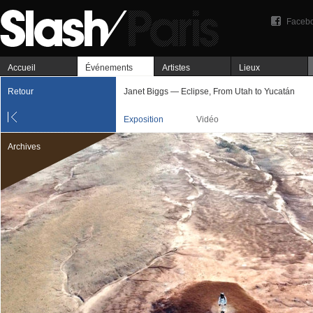
Faceb
Accueil
Événements
Artistes
Lieux
Retour
Janet Biggs — Eclipse, From Utah to Yucatán
Exposition
Vidéo
Archives