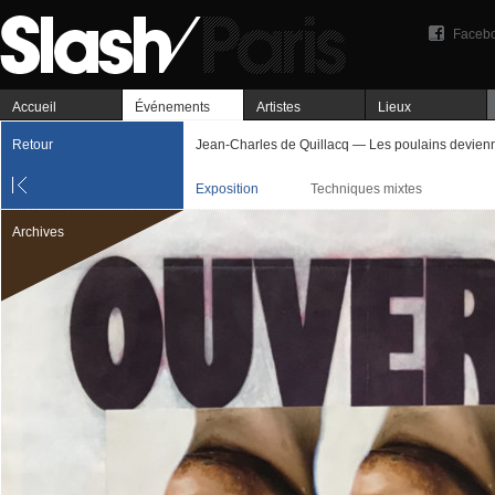
Faceb
Accueil
Événements
Artistes
Lieux
Retour
Jean-Charles de Quillacq — Les poulains devien
Exposition
Techniques mixtes
Archives