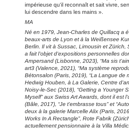
impérieuse qu’il reconnaît et sait vivre, se
lui descendre dans les mains ».
MA
Né en 1979, Jean-Charles de Quillacq a ét
beaux-arts de Lyon et à la Weißensee Ku
Berlin. Il vit à Sussac, Limousin et Zürich,
a fait l’objet d’expositions personnelles do
Ampersand (Lisbonne, 2023), “Ma sis t’aim
art3 (Valence, 2021), “Ma système reprodu
Bétonsalon (Paris, 2019), “La Langue de
Hedwig Houben, à La Galerie, Centre d’ar
Noisy-le-Sec (2018), “Getting a Younger Si
Myself” aux Swiss Art Awards, dont il est l
(Bâle, 2017), “Je t’embrasse tous” et “Auto
deux à la galerie Marcelle Alix (Paris, 201
Works In A Rectangle”, Rote Fabrik (Zürich,
actuellement pensionnaire à la Villa Médi