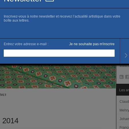
www.1
R
Horai
Du ma
Samed
En fo
specta
ouvert
Tarifs
Gratui
visite
Les ar
 2013
Claud
Mehryl
n 2014
Johan
Franç