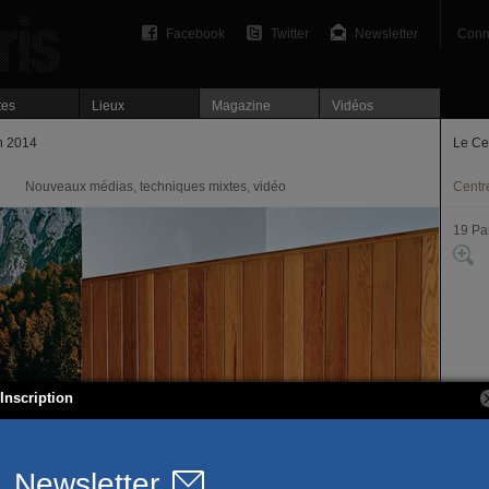
Facebook
Twitter
Newsletter
Conn
tes
Lieux
Magazine
Vidéos
n 2014
Le Ce
Nouveaux médias, techniques mixtes, vidéo
Centre
19 Pa
Inscription
5, rue
75019
T. 01