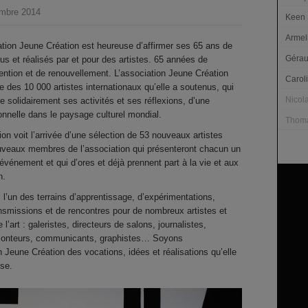
embre 2014
Keen 
Armel
ation Jeune Création est heureuse d’affirmer ses 65 ans de
Gérau
us et réalisés par et pour des artistes. 65 années de
nvention et de renouvellement. L’association Jeune Création
Carol
e des 10 000 artistes internationaux qu’elle a soutenus, qui
Nicol
re solidairement ses activités et ses réflexions, d’une
onnelle dans le paysage culturel mondial.
Thoma
on voit l’arrivée d’une sélection de 53 nouveaux artistes
nouveaux membres de l’association qui présenteront chacun un
 événement et qui d’ores et déjà prennent part à la vie et aux
n.
 l’un des terrains d’apprentissage, d’expérimentations,
nsmissions et de rencontres pour de nombreux artistes et
’art : galeristes, directeurs de salons, journalistes,
monteurs, communicants, graphistes… Soyons
 Jeune Création des vocations, idées et réalisations qu’elle
use.