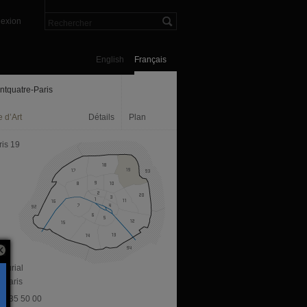
exion
English
Français
ntquatre-Paris
 d’Art
Détails
Plan
ris 19
 Curial
 Paris
 53 35 50 00