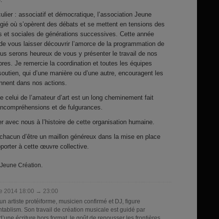
ulier : associatif et démocratique, l’association Jeune
égié où s’opèrent des débats et se mettent en tensions des
ues et sociales de générations successives. Cette année
 de vous laisser découvrir l’amorce de la programmation de
us serons heureux de vous y présenter le travail de nos
es. Je remercie la coordination et toutes les équipes
soutien, qui d’une manière ou d’une autre, encouragent les
ennent dans nos actions.
e celui de l’amateur d’art est un long cheminement fait
’incompréhensions et de fulgurances.
er avec nous à l’histoire de cette organisation humaine.
chacun d’être un maillon généreux dans la mise en place
pporter à cette œuvre collective.
Jeune Création.
re 2014 18:00 → 23:00
un artiste protéiforme, musicien confirmé et DJ, figure
ablism. Son travail de création musicale est guidé par
d’une écriture hors format, le goût de repousser les frontières