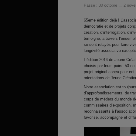
Passé :
30 octobre → 2 nov
65ème édition déjà ! L’associ
démocratie et de projets conç
création, d’interrogation, d’i
témoigne, à travers l’ensembl
se sont relayés pour faire viv
longévité associative excepti
L’édition 2014 de Jeune Créati
choisis par leurs pairs. 53 
projet original conçu pour cet
orientations de Jeune Créatio
Notre association est toujours
d’approfondissements, de tra
corps de métiers du monde de l
commissaires d’exposition, 
reconnaissants à l’association
favorise, accompagne et diff