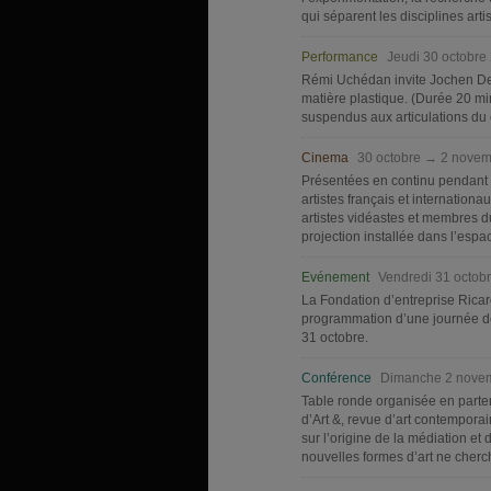
qui séparent les disciplines arti
Performance
Jeudi 30 octobre
Rémi Uchédan invite Jochen De
matière plastique. (Durée 20 m
suspendus aux articulations du 
Cinema
30 octobre → 2 nove
Présentées en continu pendant t
artistes français et internation
artistes vidéastes et membres 
projection installée dans l’espa
Evénement
Vendredi 31 octob
La Fondation d’entreprise Ricar
programmation d’une journée de
31 octobre.
Conférence
Dimanche 2 novem
Table ronde organisée en parte
d’Art &, revue d’art contempora
sur l’origine de la médiation et
nouvelles formes d’art ne cherch