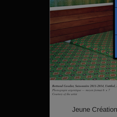
Bertrand Cavalier, Saisonnière 2011-2014, Untitled,
Photograpie argentique — moyen format 6 × 7
Courtesy of the artist
Jeune Créatio