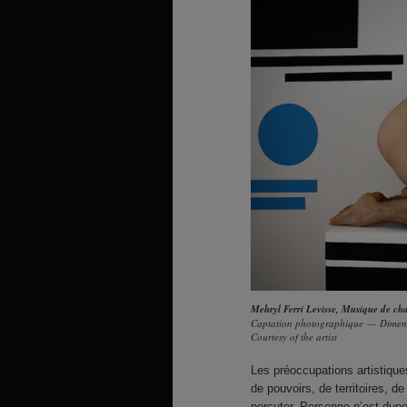
Mehryl Ferri Levisse
,
Musique de cha
Captation photographique — Dimens
Courtesy of the artist
Les préoccupations artistiqu
de pouvoirs, de territoires, 
percuter. Personne n’est dupe