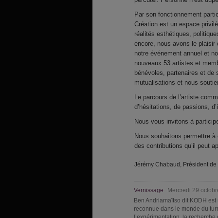
Par son fonctionnement partic
Création est un espace privil
réalités esthétiques, politiq
encore, nous avons le plaisir
notre événement annuel et no
nouveaux 53 artistes et membr
bénévoles, partenaires et de 
mutualisations et nous souti
Le parcours de l’artiste comm
d’hésitations, de passions, d
Nous vous invitons à particip
Nous souhaitons permettre à 
des contributions qu’il peut a
Jérémy Chabaud, Président de 
Vernissage
Mercredi 29 octob
Ben Andriamaïtso dit
KODH
est 
reconnue dans le monde du turnt
l’expérimentation, la recherche 