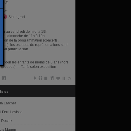
04.fr
iquet
Stalingrad
res
rdi au vendredi de midi à 19h
i et dimanche de 11h à 19h
nction de la programmation (concerts,
cles), les espaces de représentations sont
s au public le soir.
té pour les enfants de moins de 6 ans (hors
s groupes) — Tarifs selon exposition
tistes
ia Larcher
 Ferri Levisse
 Decaix
ois Maurin