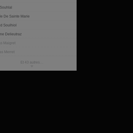
Souhlal
le De Sainte Marie
d Soulhiol
ine Delieutraz
as Maigret
s Merret
Et 43 autres…