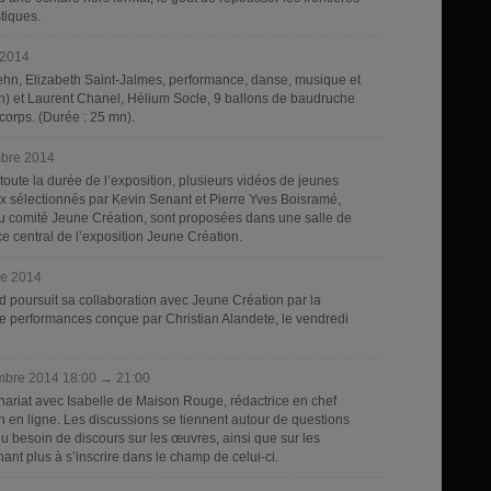
stiques.
 2014
hn, Elizabeth Saint-Jalmes, performance, danse, musique et
in) et Laurent Chanel, Hélium Socle, 9 ballons de baudruche
corps. (Durée : 25 mn).
mbre 2014
oute la durée de l’exposition, plusieurs vidéos de jeunes
aux sélectionnés par Kevin Senant et Pierre Yves Boisramé,
du comité Jeune Création, sont proposées dans une salle de
ce central de l’exposition Jeune Création.
re 2014
d poursuit sa collaboration avec Jeune Création par la
 performances conçue par Christian Alandete, le vendredi
bre 2014 18:00 → 21:00
nariat avec Isabelle de Maison Rouge, rédactrice en chef
in en ligne. Les discussions se tiennent autour de questions
 du besoin de discours sur les œuvres, ainsi que sur les
ant plus à s’inscrire dans le champ de celui-ci.