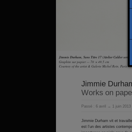
Jimmie Durham, Sans Titre 17 (Atelier Calder series
Graphite sur papier — 70 × 49,5 cm
Courtesy of the artist & Galerie Michel Rein, Paris
Jimmie Durha
Works on paper
Passé :
6 avril → 1 juin 2013
Jimmie Durham vit et travaill
est l’un des artistes contempo