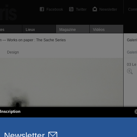
Facebook
Twitter
Newsletter
Conn
tes
Lieux
Magazine
Vidéos
 — Works on paper : The Sache Series
Galer
Design
Galer
03 Le
Inscription
42, r
75003
T. 01