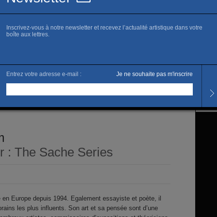
www.m
C
Horai
Du ma
L’artis
), 2007
Jimm
m
 : The Sache Series
e en Europe depuis 1994. Egalement essayiste et poète, il
rains les plus influents. Son art et sa pensée sont d’une