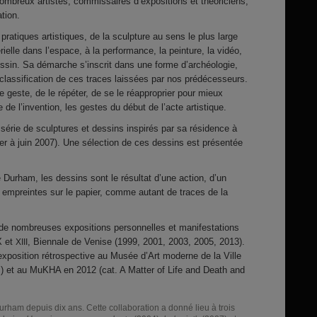
ombreux artistes, commissaires d’expositions et théoriciens,
tion.
ratiques artistiques, de la sculpture au sens le plus large
ielle dans l’espace, à la performance, la peinture, la vidéo,
dessin. Sa démarche s’inscrit dans une forme d’archéologie,
classification de ces traces laissées par nos prédécesseurs.
le geste, de le répéter, de se le réapproprier pour mieux
e de l’invention, les gestes du début de l’acte artistique.
érie de sculptures et dessins inspirés par sa résidence à
ier à juin 2007). Une sélection de ces dessins est présentée
urham, les dessins sont le résultat d’une action, d’un
s empreintes sur le papier, comme autant de traces de la
de nombreuses expositions personnelles et manifestations
X et
, Biennale de Venise (1999, 2001, 2003, 2005, 2013).
XIII
 exposition rétrospective au Musée d’Art moderne de la Ville
es) et au MuKHA en 2012 (cat. A Matter of Life and Death and
rham depuis dix ans. Cette collaboration a donné lieu à trois