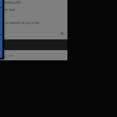
ichelrein.com
hemin Vert
res
rdi au samedi de 11h à 19h
te
ie Durham