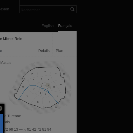
exion
English
Français
ie Michel Rein
ie
Détails
Plan
 Marais
ue de Turenne
 Paris
 42 72 68 13 — F. 01 42 72 81 94