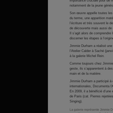
importance cruciale pour de n
notamment de la jeune généra
Son œuvre appelle toutes les p
du terme, une apparition matér
l’écriture et très souvent le 
de découverte mais aussi de 
Il s’agit alors de comprendre 
discerner les étapes à l’origin
Jimmie Durham a réalisé une s
l’Atelier Calder à Saché (janv
à la galerie Michel Rein.
Comme toujours chez Jimmie D
geste, ils s’apparentent à de
main et de la matière.
Jimmie Durham a participé à 
internationales, Documenta I
En 2009, il a bénéficié d’une
de Paris (cat. Pierres rejeté
Singing).
La galerie représente Jimmie Du