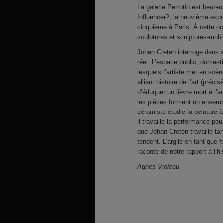
La galerie Perrotin est heure
Influencer?, la neuvième expo
cinquième à Paris. À cette oc
sculptures et sculptures-mobil
Johan Creten interroge dans s
réel. L’espace public, domest
lesquels l’artiste met en scèn
alliant histoire de l’art (pré
d’éduquer un lièvre mort à l’
les pièces forment un ensemble
céramiste étudie la peinture 
il travaille la performance pou
que Johan Creten travaille tant
tendent. L’argile en tant que 
raconte de notre rapport à l’
Agnès Violeau