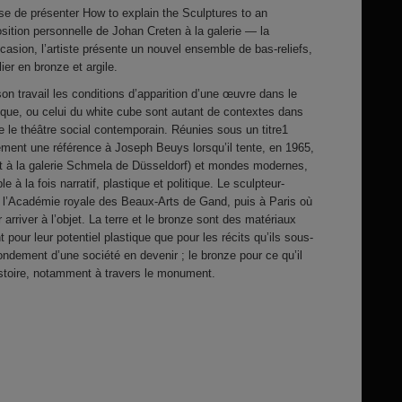
use de présenter How to explain the Sculptures to an
sition personnelle de Johan Creten à la galerie — la
casion, l’artiste présente un nouvel ensemble de bas-reliefs,
ier en bronze et argile.
on travail les conditions d’apparition d’une œuvre dans le
ique, ou celui du white cube sont autant de contextes dans
e le théâtre social contemporain. Réunies sous un titre1
cisément une référence à Joseph Beuys lorsqu’il tente, en 1965,
art à la galerie Schmela de Düsseldorf) et mondes modernes,
 à la fois narratif, plastique et politique. Le sculpteur-
à l’Académie royale des Beaux-Arts de Gand, puis à Paris où
r arriver à l’objet. La terre et le bronze sont des matériaux
 pour leur potentiel plastique que pour les récits qu’ils sous-
fondement d’une société en devenir ; le bronze pour ce qu’il
histoire, notamment à travers le monument.