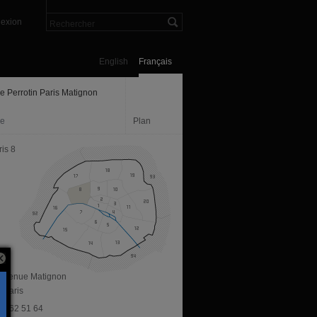
exion
English
Français
ie Perrotin Paris Matignon
ie
Plan
is 8
, avenue Matignon
 Paris
 83 62 51 64