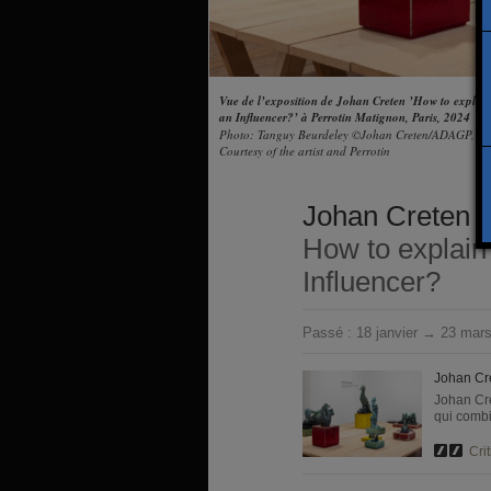
Vue de l’exposition de Johan Creten ’How to explain 
an Influencer?’ à Perrotin Matignon, Paris, 2024
Photo: Tanguy Beurdeley ©Johan Creten/ADAGP, Par
Courtesy of the artist and Perrotin
Johan Creten
How to explain 
Influencer?
Passé :
18 janvier → 23 mar
Johan Cre
Johan Cre
qui combi
Crit