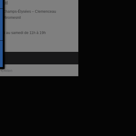
ficiel
Champs-Élysées – Clemenceau
Miromesnil
res
rdi au samedi de 11h à 19h
te
 Creten