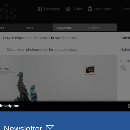
Facebook
Twitter
Newsletter
Conn
tes
Lieux
Magazine
Vidéos
 How to explain the Sculptures to an Influencer?
Galer
Céramique, photographie, techniques mixtes
Galer
08 Par
Inscription
2 bis
75008
T. 01