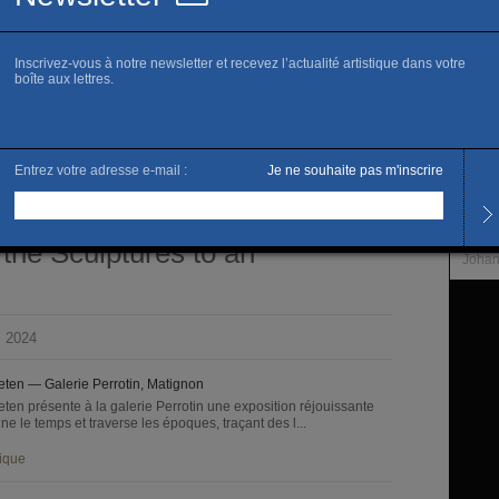
Site of
Horai
the Sculptures to
Du ma
is, 2024.
L’artis
the Sculptures to an
Johan
s 2024
ten — Galerie Perrotin, Matignon
ten présente à la galerie Perrotin une exposition réjouissante
ne le temps et traverse les époques, traçant des l...
ique