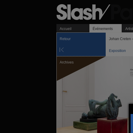
Accueil
Événements
Artis
Retour
Johan Creten —
Exposition
Archives