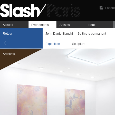
Faceb
Accueil
Événements
Artistes
Lieux
Retour
John Dante Bianchi — So this is permanent
Exposition
Sculpture
Archives