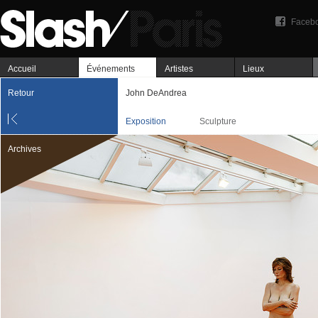
Faceb
Accueil
Événements
Artistes
Lieux
Retour
John DeAndrea
Exposition
Sculpture
Archives