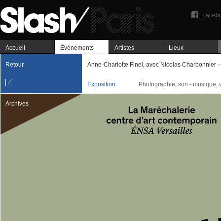
Faceb
Accueil
Événements
Artistes
Lieux
Retour
Anne-Charlotte Finel, avec Nicolas Charbonnier — 
Exposition
Photographie, son - musique, 
Archives