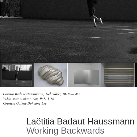
Laëtitia Badaut Haussmann, Tiebreaker, 2010 — 4/3
Vidéo, noir et blanc, son, PAL, 5’10’’
Courtesy Galerie Dohyang Lee
Laëtitia Badaut Haussmann
Working Backwards