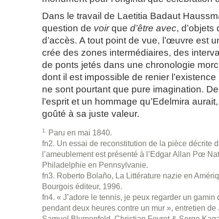
Dans le travail de Laetitia Badaut Haussma
question de
voir
que
d’être avec
, d’objet
d’accès. A tout point de vue, l’œuvre est u
crée des zones intermédiaires, des inter
de ponts jetés dans une chronologie morc
dont il est impossible de renier l’existenc
ne sont pourtant que pure imagination. De
l’esprit et un hommage qu’Edelmira aurait, 
goûté à sa juste valeur.
1
Paru en mai 1840.
fn2. Un essai de reconstitution de la pièce décrite
l’ameublement est présenté à l’Edgar Allan Pœ Nati
Philadelphie en Pennsylvanie.
fn3. Roberto Bolaño, La Littérature nazie en Amériqu
Bourgois éditeur, 1996.
fn4. « J’adore le tennis, je peux regarder un gamin
pendant deux heures contre un mur », entretien d
Samuel Blumenfeld, Christian Fevret & Serge Kaga