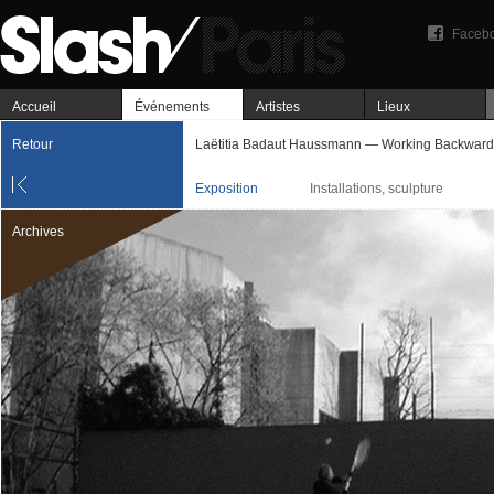
Faceb
Accueil
Événements
Artistes
Lieux
Retour
Laëtitia Badaut Haussmann — Working Backward
Exposition
Installations, sculpture
Archives